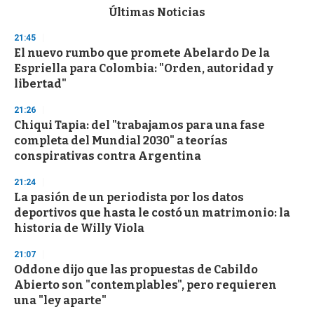
c
Últimas Noticias
o
n
21:45
d
El nuevo rumbo que promete Abelardo De la
s
o
Espriella para Colombia: "Orden, autoridad y
f
libertad"
3
3
s
21:26
e
Chiqui Tapia: del "trabajamos para una fase
c
completa del Mundial 2030" a teorías
o
n
conspirativas contra Argentina
d
s
21:24
La pasión de un periodista por los datos
deportivos que hasta le costó un matrimonio: la
historia de Willy Viola
21:07
Oddone dijo que las propuestas de Cabildo
Abierto son "contemplables", pero requieren
una "ley aparte"