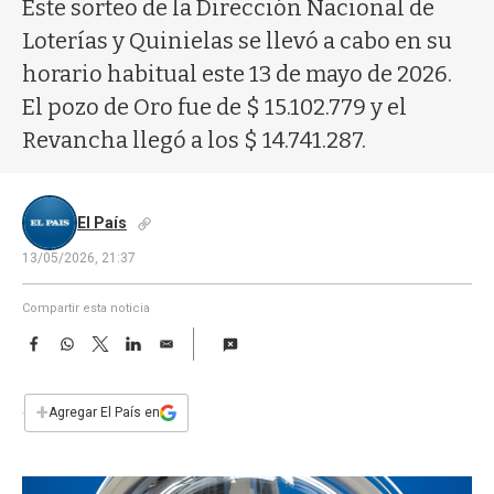
a
Este sorteo de la Dirección Nacional de
Loterías y Quinielas se llevó a cabo en su
horario habitual este 13 de mayo de 2026.
El pozo de Oro fue de $ 15.102.779 y el
Revancha llegó a los $ 14.741.287.
El País
13/05/2026, 21:37
Compartir esta noticia
F
W
T
L
E
a
h
w
i
m
c
a
i
n
a
e
t
t
k
i
+
Agregar El País en
b
s
t
e
l
o
A
e
d
o
p
r
I
k
p
n