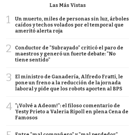
Las Más Vistas
1
Un muerto, miles de personas sin luz, árboles
caídos y techos volados por el temporal que
ameritó alerta roja
2
Conductor de "Subrayado" criticó el paro de
maestros y generó un fuerte debate: "No
tiene sentido"
3
El ministro de Ganadería, Alfredo Fratti, le
pone un freno a la reducción de la jornada
laboral y pide que los robots aporten al BPS
4
"¡Volvé a Adeom!": el filoso comentario de
Yesty Prieto a Valeria Ripoll en plena Cena de
Famosos
Entre "mal compañero" y "mal perdedor",