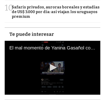
10
Safaris privados, auroras boreales y estadías
de US$ 3.000 por día: así viajan los uruguayos
premium
Te puede interesar
El mal momento de Yanina Gasañol con un hincha argentino en "Subrayado"
0
s
e