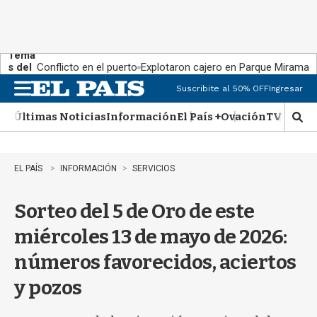
Tema
s del
Conflicto en el puerto
Explotaron cajero en Parque Miramar
día:
Suscribite al 50% OFF
Ingresar
M
e
Últimas Noticias
Información
El País +
Ovación
TV Show
n
M
u
o
s
t
EL PAÍS
INFORMACIÓN
SERVICIOS
r
a
Sorteo del 5 de Oro de este
r
b
miércoles 13 de mayo de 2026:
�
s
números favorecidos, aciertos
q
u
y pozos
e
d