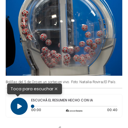
Bolillas del 5 de Oro en un sorteo en vivo.
Foto: Natalia Rovira/El País.
×
Toca para escuchar
ESCUCHÁ EL RESUMEN HECHO CON IA
Tiempo transcurrido: 0 segundos
Durac
00:00
00:40