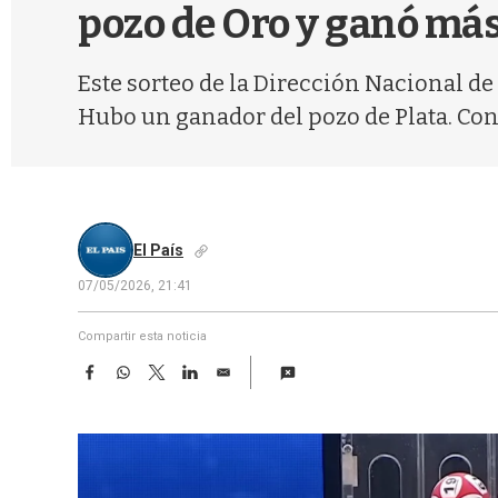
pozo de Oro y ganó más
Este sorteo de la Dirección Nacional de 
Hubo un ganador del pozo de Plata. Co
El País
07/05/2026, 21:41
Compartir esta noticia
F
W
T
L
E
a
h
w
i
m
c
a
i
n
a
e
t
t
k
i
b
s
t
e
l
o
A
e
d