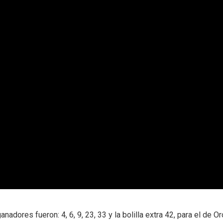
dores fueron: 4, 6, 9, 23, 33 y la bolilla extra 42, para el de Oro