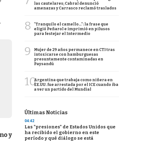
7
e
las cautelares; Cabral denunció
amenazas y Carrasco reclamó traslados
,
8
"Tranquilo el camello...": la frase que
eligió Peñarol e imprimió en pilusos
para festejar el Intermedio
9
Mujer de 29 años permanece en CTI tras
intoxicarse con hamburguesas
presuntamente contaminadas en
Paysandú
10
Argentina que trabaja como niñera en
EE.UU. fue arrestada por el ICE cuando iba
a ver un partido del Mundial
Últimas Noticias
04:42
Las "presiones" de Estados Unidos que
ha recibido el gobierno en este
no y
período y qué diálogo se está