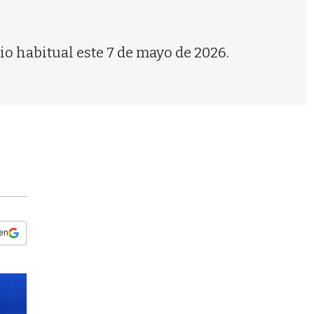
s
q
u
e
io habitual este 7 de mayo de 2026.
d
a
 en