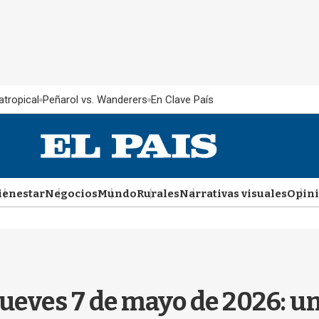
atropical
Peñarol vs. Wanderers
En Clave País
ienestar
Negocios
Mundo
Rurales
Narrativas visuales
Opin
 jueves 7 de mayo de 2026: u