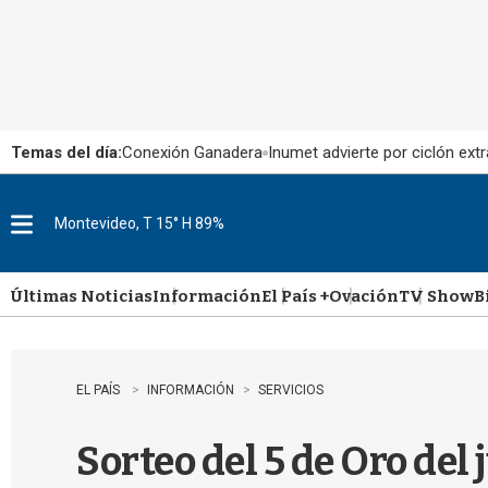
Temas del día:
Conexión Ganadera
Inumet advierte por ciclón extr
Montevideo, T 15° H 89%
M
e
n
u
Últimas Noticias
Información
El País +
Ovación
TV Show
B
EL PAÍS
INFORMACIÓN
SERVICIOS
Sorteo del 5 de Oro del