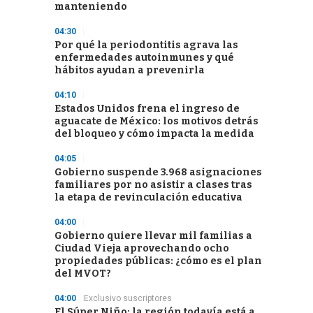
manteniendo
04:30
Por qué la periodontitis agrava las
enfermedades autoinmunes y qué
hábitos ayudan a prevenirla
04:10
Estados Unidos frena el ingreso de
aguacate de México: los motivos detrás
del bloqueo y cómo impacta la medida
04:05
Gobierno suspende 3.968 asignaciones
familiares por no asistir a clases tras
la etapa de revinculación educativa
04:00
Gobierno quiere llevar mil familias a
Ciudad Vieja aprovechando ocho
propiedades públicas: ¿cómo es el plan
del MVOT?
04:00
Exclusivo suscriptores
El Súper Niño: la región todavía está a