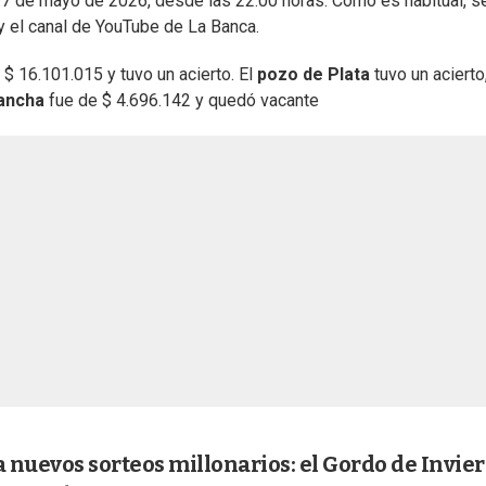
 7 de mayo de 2026, desde las 22:00 horas. Como es habitual, s
 y el canal de YouTube de La Banca.
$ 16.101.015 y tuvo un acierto. El
pozo de Plata
tuvo un acierto
ancha
fue de $ 4.696.142 y quedó vacante
nuevos sorteos millonarios: el Gordo de Invier