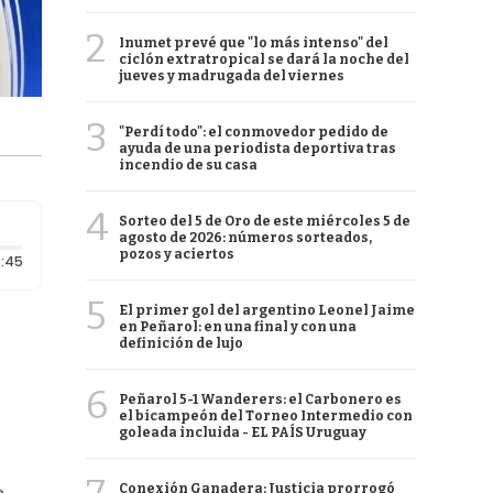
2
Inumet prevé que "lo más intenso" del
ciclón extratropical se dará la noche del
jueves y madrugada del viernes
3
"Perdí todo": el conmovedor pedido de
ayuda de una periodista deportiva tras
incendio de su casa
4
Sorteo del 5 de Oro de este miércoles 5 de
agosto de 2026: números sorteados,
pozos y aciertos
Duración: 45 segundos
:45
5
El primer gol del argentino Leonel Jaime
en Peñarol: en una final y con una
definición de lujo
6
Peñarol 5-1 Wanderers: el Carbonero es
el bicampeón del Torneo Intermedio con
goleada incluida - EL PAÍS Uruguay
Conexión Ganadera: Justicia prorrogó