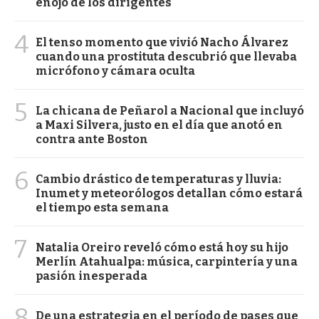
enojo de los dirigentes
4
El tenso momento que vivió Nacho Álvarez
cuando una prostituta descubrió que llevaba
micrófono y cámara oculta
5
La chicana de Peñarol a Nacional que incluyó
a Maxi Silvera, justo en el día que anotó en
contra ante Boston
6
Cambio drástico de temperaturas y lluvia:
Inumet y meteorólogos detallan cómo estará
el tiempo esta semana
7
Natalia Oreiro reveló cómo está hoy su hijo
Merlín Atahualpa: música, carpintería y una
pasión inesperada
8
De una estrategia en el período de pases que