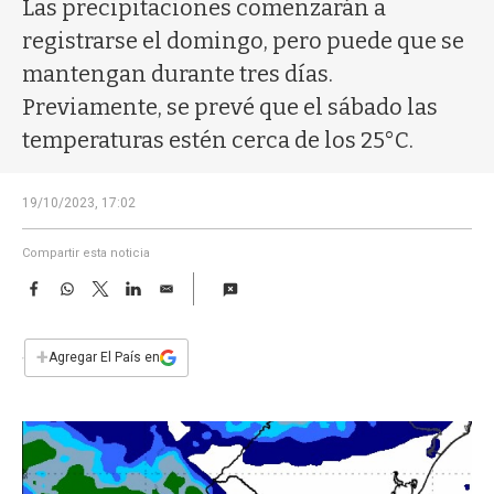
a
Las precipitaciones comenzarán a
registrarse el domingo, pero puede que se
mantengan durante tres días.
Previamente, se prevé que el sábado las
temperaturas estén cerca de los 25°C.
19/10/2023, 17:02
Compartir esta noticia
F
W
T
L
E
a
h
w
i
m
c
a
i
n
a
e
t
t
k
i
+
Agregar El País en
b
s
t
e
l
o
A
e
d
o
p
r
I
k
p
n