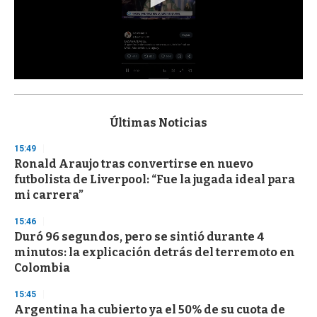
0
s
e
c
Últimas Noticias
o
n
15:49
d
Ronald Araujo tras convertirse en nuevo
s
o
futbolista de Liverpool: “Fue la jugada ideal para
f
mi carrera”
3
3
s
15:46
e
Duró 96 segundos, pero se sintió durante 4
c
minutos: la explicación detrás del terremoto en
o
n
Colombia
d
s
15:45
Argentina ha cubierto ya el 50% de su cuota de