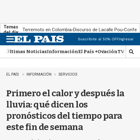
Temas
Terremoto en Colombia
Discurso de Lacalle Pou
Confere
del día:
Suscribite al 50% OFF
Ingresar
M
e
Últimas Noticias
Información
El País +
Ovación
TV Show
n
M
u
o
s
t
EL PAÍS
INFORMACIÓN
SERVICIOS
r
a
Primero el calor y después la
r
b
lluvia: qué dicen los
�
s
pronósticos del tiempo para
q
u
este fin de semana
e
d