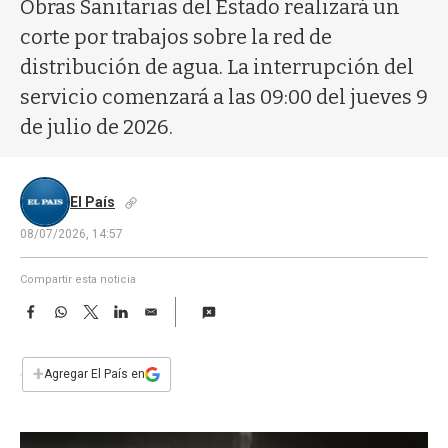
a
Obras Sanitarias del Estado realizará un
corte por trabajos sobre la red de
distribución de agua. La interrupción del
servicio comenzará a las 09:00 del jueves 9
de julio de 2026.
El País
08/07/2026, 14:57
Compartir esta noticia
F
W
T
L
E
a
h
w
i
m
c
a
i
n
a
e
t
t
k
i
+
Agregar El País en
b
s
t
e
l
o
A
e
d
o
p
r
I
k
p
n