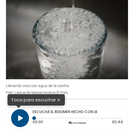
Llenando vaso con agua de la canilla.
Foto: Leonardo Mainé/Archivo El País
×
Toca para escuchar
ESCUCHÁ EL RESUMEN HECHO CON IA
Tiempo transcurrido: 0 segundos
Durac
00:00
00:44