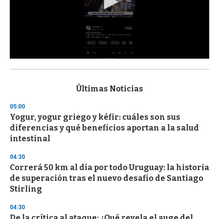
0
s
e
c
Últimas Noticias
o
n
05:00
d
Yogur, yogur griego y kéfir: cuáles son sus
s
o
diferencias y qué beneficios aportan a la salud
f
intestinal
3
3
s
04:30
e
Correrá 50 km al día por todo Uruguay: la historia
c
de superación tras el nuevo desafío de Santiago
o
n
Stirling
d
s
04:30
De la crítica al ataque: ¿Qué revela el auge del