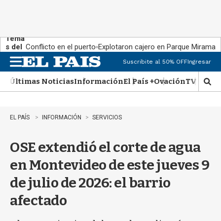
Tema
s del
Conflicto en el puerto
Explotaron cajero en Parque Miramar
día:
Suscribite al 50% OFF
Ingresar
M
e
Últimas Noticias
Información
El País +
Ovación
TV Show
n
M
u
o
s
t
EL PAÍS
INFORMACIÓN
SERVICIOS
r
a
OSE extendió el corte de agua
r
b
en Montevideo de este jueves 9
�
s
de julio de 2026: el barrio
q
u
afectado
e
d