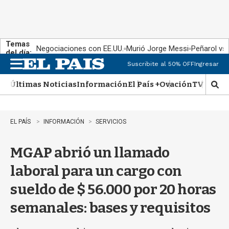
Temas
Negociaciones con EE.UU.
Murió Jorge Messi
Peñarol vs
del día:
Suscribite al 50% OFF
Ingresar
M
e
Últimas Noticias
Información
El País +
Ovación
TV Show
n
M
u
o
s
t
EL PAÍS
INFORMACIÓN
SERVICIOS
r
a
MGAP abrió un llamado
r
b
laboral para un cargo con
�
s
sueldo de $ 56.000 por 20 horas
q
u
semanales: bases y requisitos
e
d