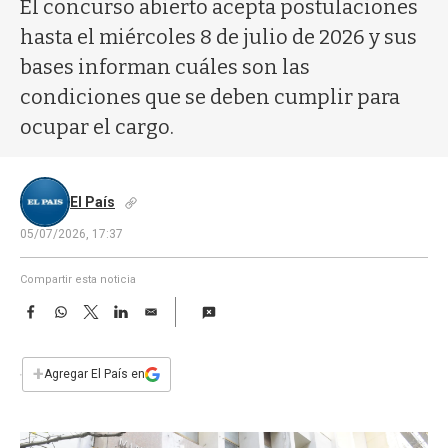
a
El concurso abierto acepta postulaciones
hasta el miércoles 8 de julio de 2026 y sus
bases informan cuáles son las
condiciones que se deben cumplir para
ocupar el cargo.
El País
05/07/2026, 17:37
Compartir esta noticia
F
W
T
L
E
a
h
w
i
m
c
a
i
n
a
e
t
t
k
i
+
Agregar El País en
b
s
t
e
l
o
A
e
d
o
p
r
I
k
p
n