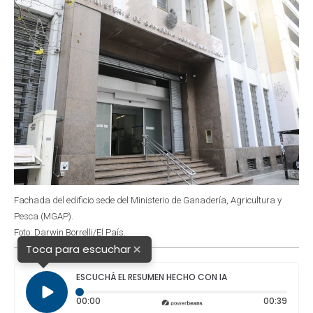
Fachada del edificio sede del Ministerio de Ganadería, Agricultura y
Pesca (MGAP).
Foto: Darwin Borrelli/El País.
×
Toca para escuchar
ESCUCHÁ EL RESUMEN HECHO CON IA
Tiempo transcurrido: 0 segundos
Durac
00:00
00:39