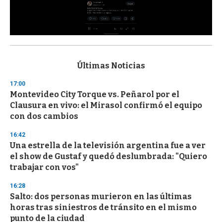
0
s
e
c
Últimas Noticias
o
n
17:00
d
Montevideo City Torque vs. Peñarol por el
s
o
Clausura en vivo: el Mirasol confirmó el equipo
f
con dos cambios
3
3
s
16:42
e
Una estrella de la televisión argentina fue a ver
c
el show de Gustaf y quedó deslumbrada: "Quiero
o
n
trabajar con vos"
d
s
16:28
Salto: dos personas murieron en las últimas
horas tras siniestros de tránsito en el mismo
punto de la ciudad