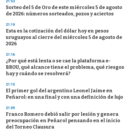
d
21:53
s
Sorteo del 5 de Oro de este miércoles 5 de agosto
de 2026: números sorteados, pozos y aciertos
21:19
Esta es la cotización del dólar hoy en pesos
uruguayos al cierre del miércoles 5 de agosto de
2026
21:16
¿Por qué está lenta o se cae la plataforma e-
BROU, qué alcance tiene el problema, qué riesgos
hay y cuándo se resolverá?
21:15
El primer gol del argentino Leonel Jaime en
Peñarol: en una final y con una definición de lujo
21:09
Franco Romero debió salir por lesión y genera
preocupación en Peñarol pensando en el inicio
del Torneo Clausura