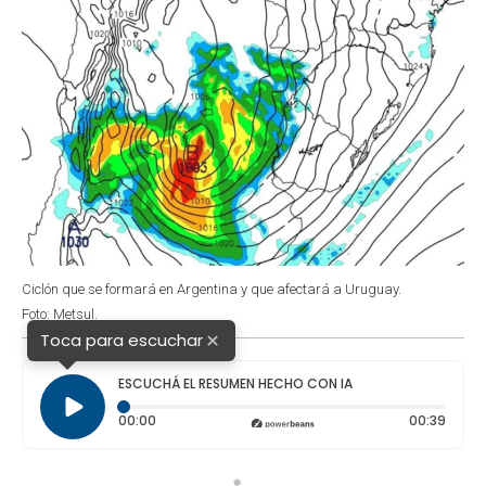
Ciclón que se formará en Argentina y que afectará a Uruguay.
Foto: Metsul.
×
Toca para escuchar
ESCUCHÁ EL RESUMEN HECHO CON IA
Tiempo transcurrido: 0 segundos
Durac
00:00
00:39