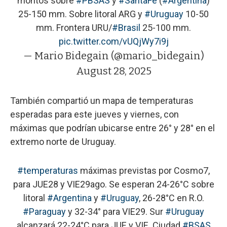
montos sobre
#PBSAS
y
#SantaFe
(
#Argentina
)
25-150 mm. Sobre litoral ARG y
#Uruguay
10-50
mm. Frontera URU/
#Brasil
25-100 mm.
pic.twitter.com/vUQjWy7i9j
— Mario Bidegain (@mario_bidegain)
August 28, 2025
También compartió un mapa de temperaturas
esperadas para este jueves y viernes, con
máximas que podrían ubicarse entre 26° y 28° en el
extremo norte de Uruguay.
#temperaturas
máximas previstas por Cosmo7,
para JUE28 y VIE29ago. Se esperan 24-26°C sobre
litoral
#Argentina
y
#Uruguay
, 26-28°C en R.O.
#Paraguay
y 32-34° para VIE29. Sur
#Uruguay
alcanzará 22-24°C para JUE y VIE. Ciudad
#BSAS