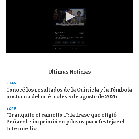
0
s
e
c
Últimas Noticias
o
n
23:45
d
Conocé los resultados de la Quiniela y la Tómbola
s
o
nocturna del miércoles 5 de agosto de 2026
f
3
22:49
3
s
"Tranquilo el camello...": la frase que eligió
e
Peñarol e imprimió en pilusos para festejar el
c
Intermedio
o
n