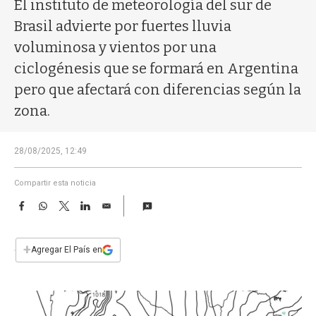
a
El instituto de meteorología del sur de
Brasil advierte por fuertes lluvia
voluminosa y vientos por una
ciclogénesis que se formará en Argentina
pero que afectará con diferencias según la
zona.
28/08/2025, 12:49
Compartir esta noticia
F
W
T
L
E
a
h
w
i
m
c
a
i
n
a
e
t
t
k
i
+
Agregar El País en
b
s
t
e
l
o
A
e
d
o
p
r
I
k
p
n