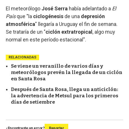
El meteorólogo
José Serra
había adelantado a
El
País
que "la
ciclogénesis
de una
depresión
atmosférica
" llegaría a Uruguay el fin de semana.
Se trataría de un "
ciclón extratropical
, algo muy
normal en este período estacional".
RELACIONADAS
Se viene un veranillo de varios días y
meteorólogos prevén la llegada de un ciclón
en Santa Rosa
Después de Santa Rosa, llega un anticiclón:
la advertencia de Metsul para los primeros
días de setiembre
¿Encontraste un error?
Reportar