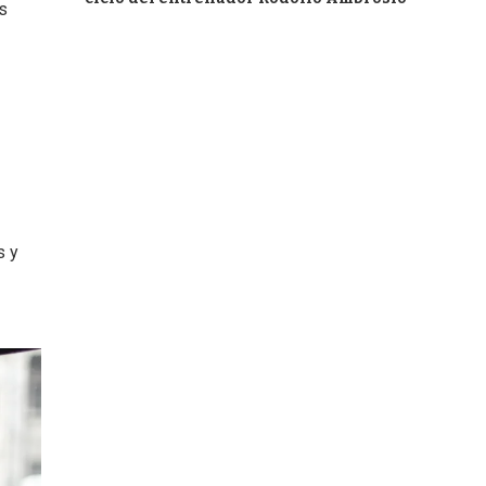
os
s y