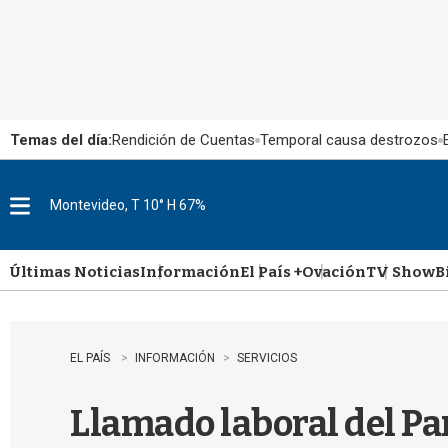
Temas del día:
Rendición de Cuentas
Temporal causa destrozos
Montevideo, T 10° H 67%
M
e
n
u
Últimas Noticias
Información
El País +
Ovación
TV Show
B
EL PAÍS
INFORMACIÓN
SERVICIOS
Llamado laboral del Pa