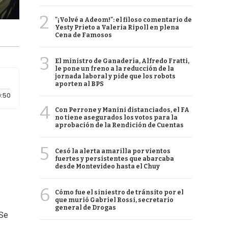
2
"¡Volvé a Adeom!": el filoso comentario de
Yesty Prieto a Valeria Ripoll en plena
Cena de Famosos
3
El ministro de Ganadería, Alfredo Fratti,
le pone un freno a la reducción de la
jornada laboral y pide que los robots
aporten al BPS
Duración: 50 segundos
:50
4
Con Perrone y Manini distanciados, el FA
no tiene asegurados los votos para la
aprobación de la Rendición de Cuentas
5
Cesó la alerta amarilla por vientos
fuertes y persistentes que abarcaba
desde Montevideo hasta el Chuy
6
Cómo fue el siniestro de tránsito por el
que murió Gabriel Rossi, secretario
general de Drogas
 Se