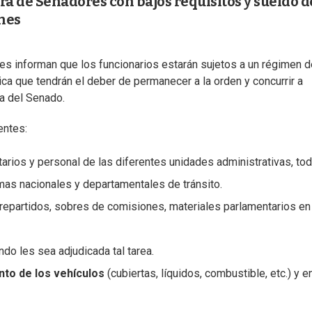
a de Senadores con bajos requisitos y sueldo d
nes
ses informan que los funcionarios estarán sujetos a un régimen d
ica que tendrán el deber de permanecer a la orden y concurrir a
ía del Senado.
entes:
etarios y personal de las diferentes unidades administrativas, to
mas nacionales y departamentales de tránsito.
, repartidos, sobres de comisiones, materiales parlamentarios en
do les sea adjudicada tal tarea.
to de los vehículos
(cubiertas, líquidos, combustible, etc.) y e