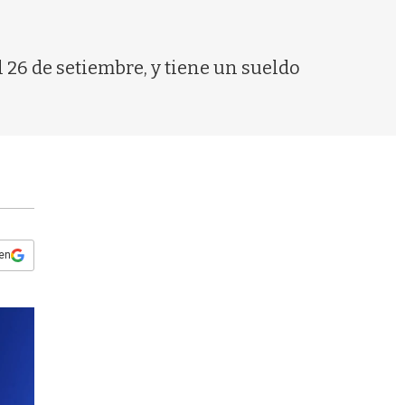
s
q
u
e
 26 de setiembre, y tiene un sueldo
d
a
 en