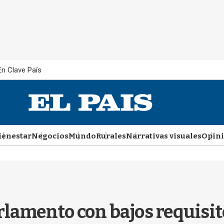
En Clave País
ienestar
Negocios
Mundo
Rurales
Narrativas visuales
Opin
rlamento con bajos requisit