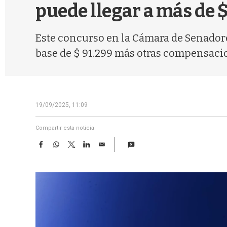
puede llegar a más de 
Este concurso en la Cámara de Senadores
base de $ 91.299 más otras compensacion
19/09/2025, 11:09
Compartir esta noticia
F
W
T
L
E
a
h
w
i
m
c
a
i
n
a
e
t
t
k
i
b
s
t
e
l
o
A
e
d
o
p
r
I
k
p
n