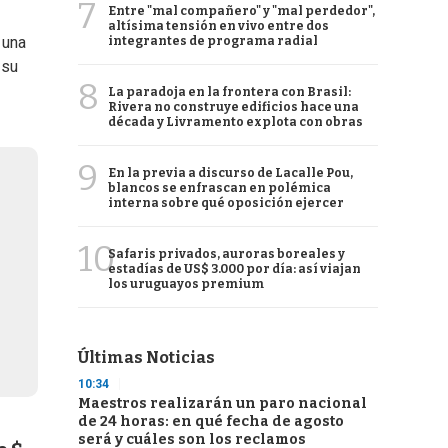
7
Entre "mal compañero" y "mal perdedor",
altísima tensión en vivo entre dos
 una
integrantes de programa radial
 su
8
La paradoja en la frontera con Brasil:
Rivera no construye edificios hace una
década y Livramento explota con obras
9
En la previa a discurso de Lacalle Pou,
blancos se enfrascan en polémica
interna sobre qué oposición ejercer
10
Safaris privados, auroras boreales y
estadías de US$ 3.000 por día: así viajan
los uruguayos premium
Últimas Noticias
10:34
Maestros realizarán un paro nacional
de 24 horas: en qué fecha de agosto
será y cuáles son los reclamos