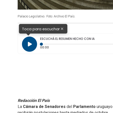
Palacio Legislativo.
Foto: Archivo El País.
×
Toca para escuchar
ESCUCHÁ EL RESUMEN HECHO CON IA
Tiempo transcurrido: 0 segundos
00:00
Redacción El País
La
Cámara de Senadores
del
Parlamento
uruguayo 
recibirán postulaciones hasta mediados de octubre.