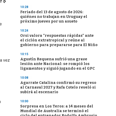
e $
10:28
Feriado del 13 de agosto de 2026:
quiénes no trabajan en Uruguay el
próximo jueves por un asueto
e
10:24
Orsi valora “respuestas rápidas” ante
el ciclón extratropical y reúne al
gobierno para prepararse para El Niño
10:15
Agustín Requena sufrió una grave
da vez
lesión ante Nacional: se rompió los
ligamentos y siguió jugando en el GPC
10:08
Agarrate Catalina confirmó su regreso
al Carnaval 2027 y Rafa Cotelo reveló si
subirá al escenario
n
10:00
Sorpresa en Los Teros: a 14 meses del
Mundial de Australia se terminó el
ciclo del entrenador Rodolfo Ambrosio