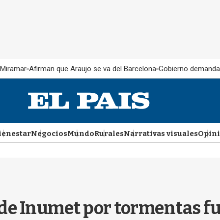
 Miramar
Afirman que Araujo se va del Barcelona
Gobierno demanda
ienestar
Negocios
Mundo
Rurales
Narrativas visuales
Opin
a de Inumet por tormentas f