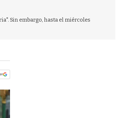
s
q
u
e
ia". Sin embargo, hasta el miércoles
d
a
 en