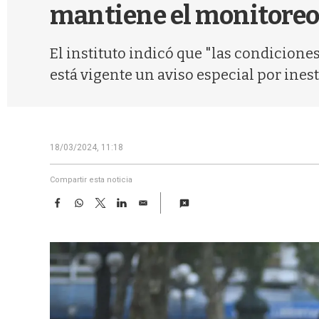
mantiene el monitoreo 
El instituto indicó que "las condicion
está vigente un aviso especial por inest
18/03/2024, 11:18
Compartir esta noticia
F
W
T
L
E
a
h
w
i
m
c
a
i
n
a
e
t
t
k
i
b
s
t
e
l
o
A
e
d
o
p
r
I
k
p
n