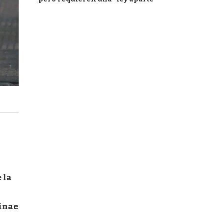
 la
Sinae