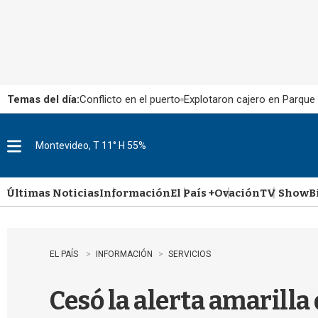
Temas del día:
Conflicto en el puerto
Explotaron cajero en Parque
Montevideo, T 11° H 55%
M
e
n
u
Últimas Noticias
Información
El País +
Ovación
TV Show
B
EL PAÍS
INFORMACIÓN
SERVICIOS
Cesó la alerta amarill