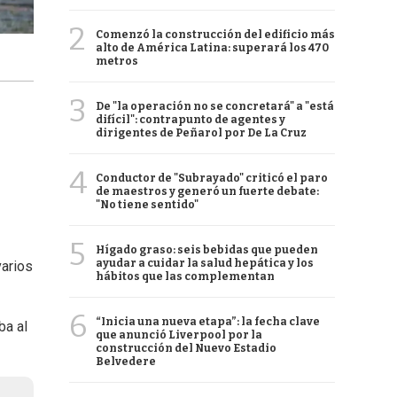
2
Comenzó la construcción del edificio más
alto de América Latina: superará los 470
metros
3
De "la operación no se concretará" a "está
difícil": contrapunto de agentes y
dirigentes de Peñarol por De La Cruz
4
Conductor de "Subrayado" criticó el paro
de maestros y generó un fuerte debate:
"No tiene sentido"
5
Hígado graso: seis bebidas que pueden
ayudar a cuidar la salud hepática y los
arios
hábitos que las complementan
6
“Inicia una nueva etapa”: la fecha clave
ba al
que anunció Liverpool por la
construcción del Nuevo Estadio
Belvedere