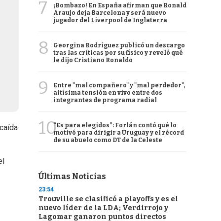
7
¡Bombazo! En España afirman que Ronald
Araujo deja Barcelona y será nuevo
jugador del Liverpool de Inglaterra
8
Georgina Rodríguez publicó un descargo
tras las críticas por su físico y reveló qué
le dijo Cristiano Ronaldo
9
Entre "mal compañero" y "mal perdedor",
altísima tensión en vivo entre dos
integrantes de programa radial
10
“Es para elegidos”: Forlán contó qué lo
caída
motivó para dirigir a Uruguay y el récord
de su abuelo como DT de la Celeste
el
Últimas Noticias
23:54
Trouville se clasificó a playoffs y es el
nuevo líder de la LDA; Verdirrojo y
Lagomar ganaron puntos directos