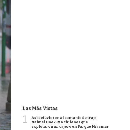
Las Más Vistas
1
Así detuvieron al cantante de trap
Nahuel One23 y a chilenos que
explotaron un cajero en Parque Miramar