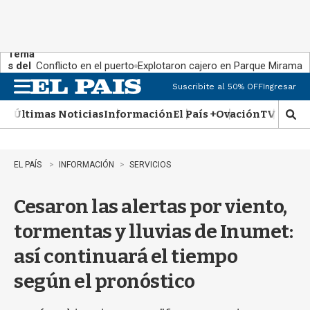
Tema
s del
Conflicto en el puerto
Explotaron cajero en Parque Miramar
día:
Suscribite al 50% OFF
Ingresar
M
e
Últimas Noticias
Información
El País +
Ovación
TV Show
n
M
u
o
s
t
EL PAÍS
INFORMACIÓN
SERVICIOS
r
a
Cesaron las alertas por viento,
r
b
tormentas y lluvias de Inumet:
�
s
así continuará el tiempo
q
u
según el pronóstico
e
d