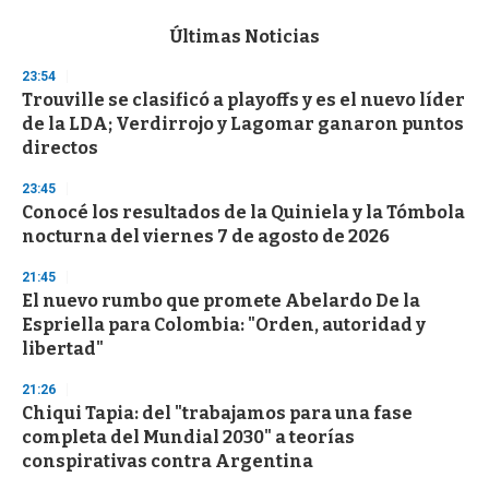
e
c
Últimas Noticias
o
n
23:54
d
Trouville se clasificó a playoffs y es el nuevo líder
s
o
de la LDA; Verdirrojo y Lagomar ganaron puntos
f
directos
3
3
s
23:45
e
Conocé los resultados de la Quiniela y la Tómbola
c
nocturna del viernes 7 de agosto de 2026
o
n
d
21:45
s
El nuevo rumbo que promete Abelardo De la
Espriella para Colombia: "Orden, autoridad y
libertad"
21:26
Chiqui Tapia: del "trabajamos para una fase
completa del Mundial 2030" a teorías
conspirativas contra Argentina