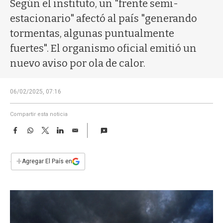
a
Según el instituto, un "frente semi-
estacionario" afectó al país "generando
tormentas, algunas puntualmente
fuertes". El organismo oficial emitió un
nuevo aviso por ola de calor.
06/02/2025, 07:16
Compartir esta noticia
F
W
T
L
E
a
h
w
i
m
c
a
i
n
a
e
t
t
k
i
+
Agregar El País en
b
s
t
e
l
o
A
e
d
o
p
r
I
k
p
n