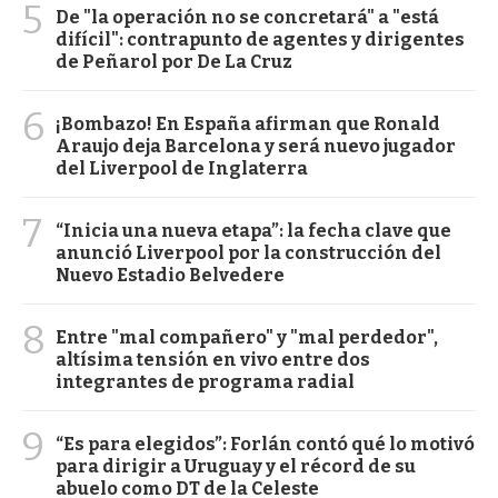
5
De "la operación no se concretará" a "está
difícil": contrapunto de agentes y dirigentes
de Peñarol por De La Cruz
6
¡Bombazo! En España afirman que Ronald
Araujo deja Barcelona y será nuevo jugador
del Liverpool de Inglaterra
7
“Inicia una nueva etapa”: la fecha clave que
anunció Liverpool por la construcción del
Nuevo Estadio Belvedere
8
Entre "mal compañero" y "mal perdedor",
altísima tensión en vivo entre dos
integrantes de programa radial
9
“Es para elegidos”: Forlán contó qué lo motivó
para dirigir a Uruguay y el récord de su
abuelo como DT de la Celeste