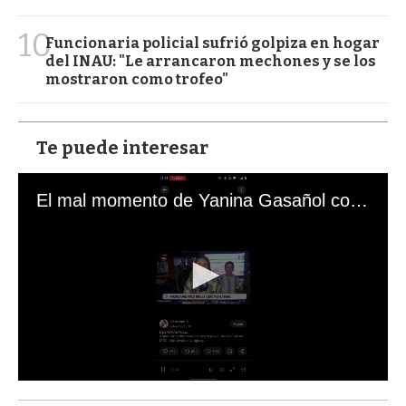
10
Funcionaria policial sufrió golpiza en hogar
del INAU: "Le arrancaron mechones y se los
mostraron como trofeo"
Te puede interesar
El mal momento de Yanina Gasañol con un hincha argentino en "Subrayado"
0
s