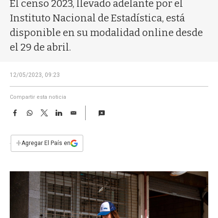
a
El censo 2023, llevado adelante por el
Instituto Nacional de Estadística, está
disponible en su modalidad online desde
el 29 de abril.
12/05/2023, 09:23
Compartir esta noticia
F
W
T
L
E
a
h
w
i
m
c
a
i
n
a
e
t
t
k
i
+
Agregar El País en
b
s
t
e
l
o
A
e
d
o
p
r
I
k
p
n