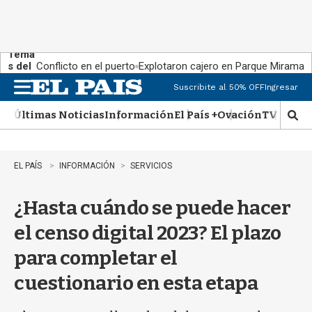
Tema
s del
Conflicto en el puerto
Explotaron cajero en Parque Miramar
día:
Suscribite al 50% OFF
Ingresar
M
e
Últimas Noticias
Información
El País +
Ovación
TV Show
n
M
u
o
s
t
EL PAÍS
INFORMACIÓN
SERVICIOS
r
a
¿Hasta cuándo se puede hacer
r
b
el censo digital 2023? El plazo
�
s
para completar el
q
u
cuestionario en esta etapa
e
d