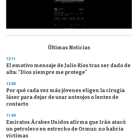
0
s
e
c
Últimas Noticias
o
n
12:11
d
El emotivo mensaje de Julio Ríos tras ser dado de
s
o
alta: "Dios siempre me protege"
f
3
12:00
3
s
Por qué cada vez más jóvenes eligen la cirugía
e
láser para dejar de usar anteojos o lentes de
c
contacto
o
n
d
11:59
s
Emiratos Árabes Unidos afirma que Irán atacó
un petrolero en estrecho de Ormuz: no habría
víctimas