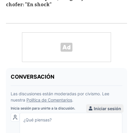
chofer: "En shock"