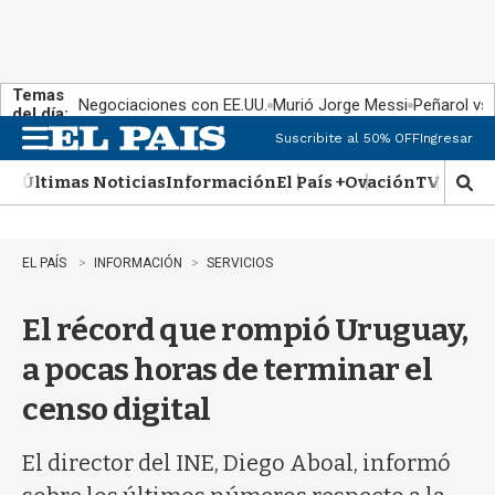
Temas
Negociaciones con EE.UU.
Murió Jorge Messi
Peñarol vs
del día:
Suscribite al 50% OFF
Ingresar
M
e
Últimas Noticias
Información
El País +
Ovación
TV Show
n
M
u
o
s
t
EL PAÍS
INFORMACIÓN
SERVICIOS
r
a
El récord que rompió Uruguay,
r
b
a pocas horas de terminar el
�
s
censo digital
q
u
e
El director del INE, Diego Aboal, informó
d