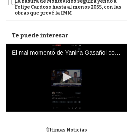
10
La basura de Montevideo seguirá yendo a
Felipe Cardoso hasta al menos 2055, con las
obras que prevé la IMM
Te puede interesar
El mal momento de Yanina Gasañol con un hincha argentino en "Subrayado"
0
s
e
c
Últimas Noticias
o