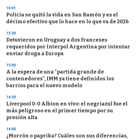
n
16:01
d
Policía se quitó la vida en San Ramón y es el
s
o
décimo efectivo que lo hace en lo que va de 2026
f
3
15:30
3
s
Detuvieron en Uruguay a dos franceses
e
requeridos por Interpol Argentina por intentar
c
enviar droga a Europa
o
n
d
15:00
s
A la espera de una "partida grande de
contenedores", IMM ya tiene definidos los
barrios para el nuevo modelo
14:50
Liverpool 0-0 Albion en vivo: el negriazul fue el
más peligroso en el primer tiempo por su
presión alta
14:00
¿Morrón o paprika? Cuáles son sus diferencias,