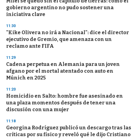
Milei se quedó sin el capítulo de tierras: cómo el
gobierno argentino no pudo sostener una
iniciativa clave
11:30
"Kike Olivera no irá a Nacional": dice el director
ejecutivo de Gremio, que amenaza con un
reclamo ante FIFA
11:29
Cadena perpetua en Alemania para un joven
afgano por el mortal atentado con auto en
Múnich en 2025
11:20
Homicidio en Salto: hombre fue asesinado en
una plaza momentos después de tener una
discusión con una mujer
11:18
Georgina Rodríguez publicó un descargo tras las
críticas por su físico y reveló qué le dijo Cristiano