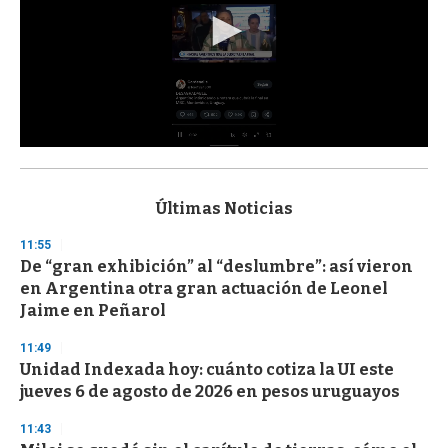
0
s
e
c
Últimas Noticias
o
n
11:55
d
De “gran exhibición” al “deslumbre”: así vieron
s
o
en Argentina otra gran actuación de Leonel
f
Jaime en Peñarol
3
3
s
11:49
e
Unidad Indexada hoy: cuánto cotiza la UI este
c
jueves 6 de agosto de 2026 en pesos uruguayos
o
n
d
11:43
s