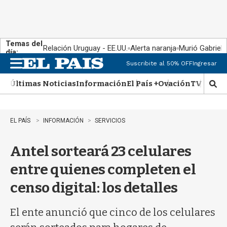
Temas del
Relación Uruguay - EE.UU.
Alerta naranja
Murió Gabriel 
día:
Suscribite al 50% OFF
Ingresar
M
e
Últimas Noticias
Información
El País +
Ovación
TV Show
n
M
u
o
s
t
EL PAÍS
INFORMACIÓN
SERVICIOS
r
a
Antel sorteará 23 celulares
r
b
entre quienes completen el
�
s
censo digital: los detalles
q
u
e
El ente anunció que cinco de los celulares
d