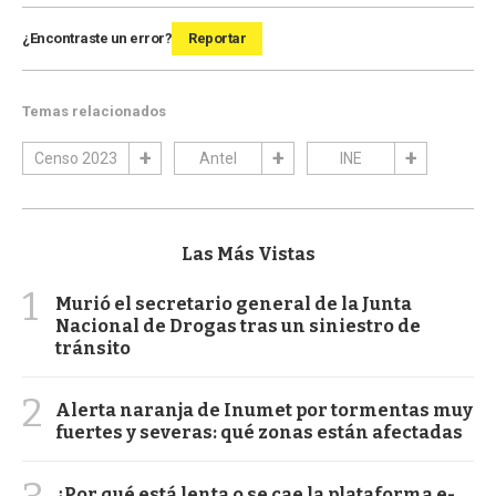
¿Encontraste un error?
Reportar
Temas relacionados
Censo 2023
Antel
INE
Las Más Vistas
1
Murió el secretario general de la Junta
Nacional de Drogas tras un siniestro de
tránsito
2
Alerta naranja de Inumet por tormentas muy
fuertes y severas: qué zonas están afectadas
¿Por qué está lenta o se cae la plataforma e-