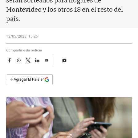
serán sorteados para hogares de
a
Montevideo y los otros 18 en el resto del
país.
12/05/2023, 15:26
Compartir esta noticia
F
W
T
L
E
a
h
w
i
m
c
a
i
n
a
e
t
t
k
i
+
Agregar El País en
b
s
t
e
l
o
A
e
d
o
p
r
I
k
p
n