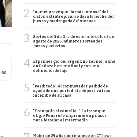
2
Inumet prevé que "lo más intenso" del
ciclón extratropical se dará la noche del
jueves y madrugada del viernes
3
Sorteo del 5 de Oro de este miércoles 5 de
agosto de 2026: números sorteados,
pozos y aciertos
4
El primer gol del argentino Leonel Jaime
en Peñarol: en una final y con una
definición de lujo
Duración: 50 segundos
:50
5
"Perdí todo": el conmovedor pedido de
ayuda de una periodista deportiva tras
incendio de su casa
6
"Tranquilo el camello...": la frase que
eligió Peñarol e imprimió en pilusos
para festejar el Intermedio
Mujer de 29 años permanece en CTI tras