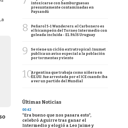
7
os
intoxicarse con hamburguesas
presuntamente contaminadas en
Paysandú
 La
8
Peñarol 5-1 Wanderers: el Carbonero es
el bicampeón del Torneo Intermedio con
goleada incluida - EL PAÍS Uruguay
9
Se viene un ciclón extratropical: Inumet
publica un aviso especial a la población
por tormentas y viento
10
Argentina que trabaja como niñera en
EE.UU. fue arrestada por el ICE cuando iba
a ver un partido del Mundial
Últimas Noticias
00:42
"Era bueno que nos pasara esto",
so
celebró Aguirre tras ganar el
Intermedio y elogió a Leo Jaime y