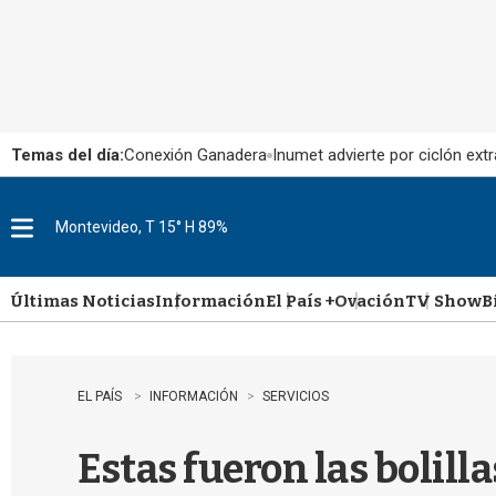
Temas del día:
Conexión Ganadera
Inumet advierte por ciclón extr
Montevideo, T 15° H 89%
M
e
n
u
Últimas Noticias
Información
El País +
Ovación
TV Show
B
EL PAÍS
INFORMACIÓN
SERVICIOS
Estas fueron las bolill