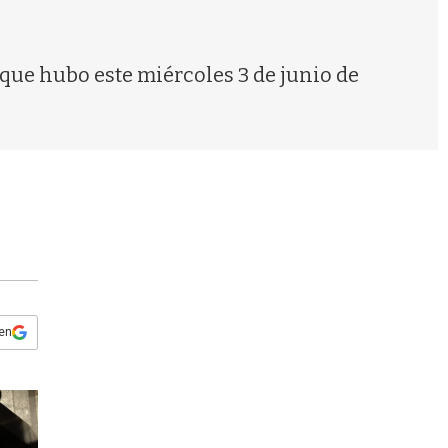
s
q
u
e
que hubo este miércoles 3 de junio de
d
a
 en