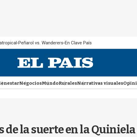
atropical
Peñarol vs. Wanderers
En Clave País
ienestar
Negocios
Mundo
Rurales
Narrativas visuales
Opin
as de la suerte en la Quiniel