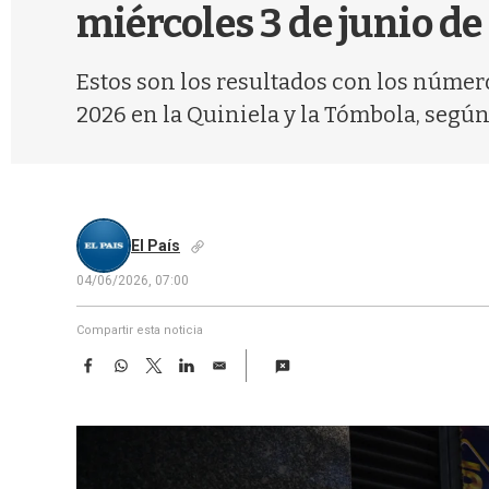
miércoles 3 de junio de
Estos son los resultados con los númer
2026 en la Quiniela y la Tómbola, según
El País
04/06/2026, 07:00
Compartir esta noticia
F
W
T
L
E
a
h
w
i
m
c
a
i
n
a
e
t
t
k
i
b
s
t
e
l
o
A
e
d