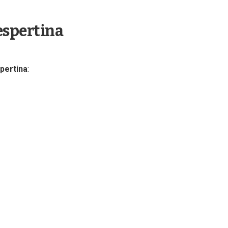
espertina
pertina
: