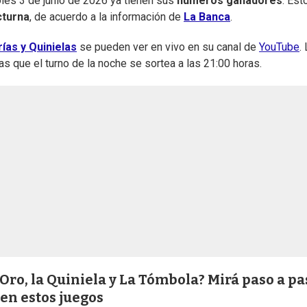
les 3 de junio de 2026 ya tienen sus
números ganadores
. Est
cturna
, de acuerdo a la información de
La Banca
.
ías y Quinielas
se pueden ver en vivo en su canal de
YouTube
.
as que el turno de la noche se sortea a las 21:00 horas.
 Oro, la Quiniela y La Tómbola? Mirá paso a pa
en estos juegos