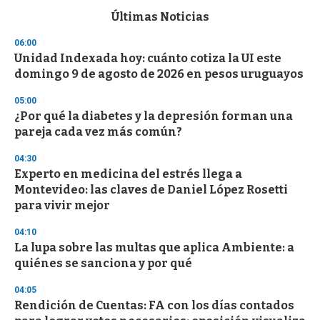
e
c
Últimas Noticias
o
n
06:00
d
Unidad Indexada hoy: cuánto cotiza la UI este
s
o
domingo 9 de agosto de 2026 en pesos uruguayos
f
3
05:00
3
s
¿Por qué la diabetes y la depresión forman una
e
pareja cada vez más común?
c
o
04:30
n
d
Experto en medicina del estrés llega a
s
Montevideo: las claves de Daniel López Rosetti
para vivir mejor
04:10
La lupa sobre las multas que aplica Ambiente: a
quiénes se sanciona y por qué
04:05
Rendición de Cuentas: FA con los días contados