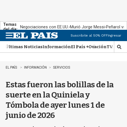
Temas
Negociaciones con EE.UU.
Murió Jorge Messi
Peñarol vs
del día:
Suscribite al 50% OFF
Ingresar
M
e
Últimas Noticias
Información
El País +
Ovación
TV Show
n
M
u
o
s
t
EL PAÍS
INFORMACIÓN
SERVICIOS
r
a
Estas fueron las bolillas de la
r
b
suerte en la Quiniela y
�
s
Tómbola de ayer lunes 1 de
q
u
junio de 2026
e
d