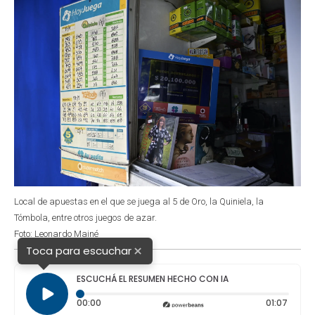
Local de apuestas en el que se juega al 5 de Oro, la Quiniela, la
Tómbola, entre otros juegos de azar.
Foto: Leonardo Mainé
×
Toca para escuchar
ESCUCHÁ EL RESUMEN HECHO CON IA
Tiempo transcurrido: 0 segundos
Duraci
00:00
01:07