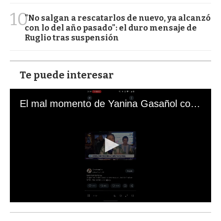
10
"No salgan a rescatarlos de nuevo, ya alcanzó
con lo del año pasado": el duro mensaje de
Ruglio tras suspensión
Te puede interesar
El mal momento de Yanina Gasañol con un hincha argentino en "Subrayado"
0
s