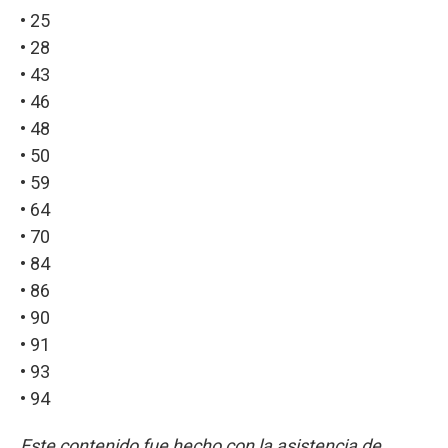
• 25
• 28
• 43
• 46
• 48
• 50
• 59
• 64
• 70
• 84
• 86
• 90
• 91
• 93
• 94
Este contenido fue hecho con la asistencia de