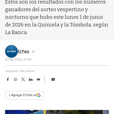
a
Estos son los resultados con los números
ganadores del sorteo vespertino y
nocturno que hubo este lunes 1 de junio
de 2026 en la Quiniela y la Tómbola, según
La Banca.
El País
02/06/2026, 07:00
Compartir esta noticia
F
W
T
L
E
a
h
w
i
m
c
a
i
n
a
e
t
t
k
i
+
Agregar El País en
b
s
t
e
l
o
A
e
d
o
p
r
I
k
p
n