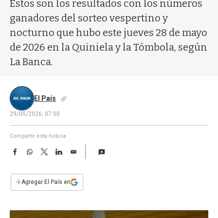
a
Estos son los resultados con los números
ganadores del sorteo vespertino y
nocturno que hubo este jueves 28 de mayo
de 2026 en la Quiniela y la Tómbola, según
La Banca.
El País
29/05/2026, 07:00
Compartir esta noticia
F
W
T
L
E
a
h
w
i
m
c
a
i
n
a
e
t
t
k
i
+
Agregar El País en
b
s
t
e
l
o
A
e
d
o
p
r
I
k
p
n