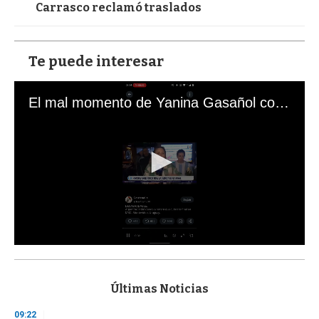
Carrasco reclamó traslados
Te puede interesar
El mal momento de Yanina Gasañol con un hincha argentino en "Subrayado"
0
s
e
c
Últimas Noticias
o
n
09:22
d