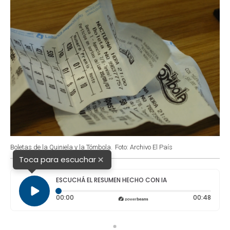
Boletas de la Quiniela y la Tómbola.
Foto: Archivo El País
×
Toca para escuchar
ESCUCHÁ EL RESUMEN HECHO CON IA
Tiempo transcurrido: 0 segundos
Durac
00:00
00:48