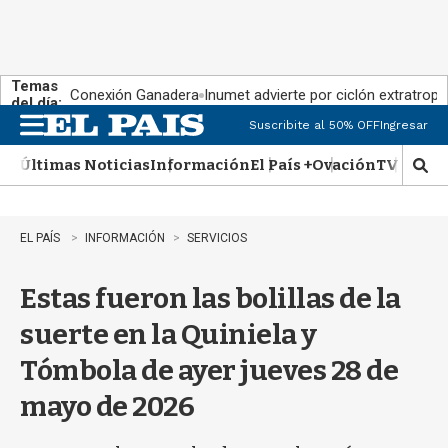
Temas
Conexión Ganadera
Inumet advierte por ciclón extratropi
del día:
Suscribite al 50% OFF
Ingresar
M
e
Últimas Noticias
Información
El País +
Ovación
TV Show
n
M
u
o
s
t
EL PAÍS
INFORMACIÓN
SERVICIOS
r
a
Estas fueron las bolillas de la
r
b
suerte en la Quiniela y
�
s
Tómbola de ayer jueves 28 de
q
u
mayo de 2026
e
d