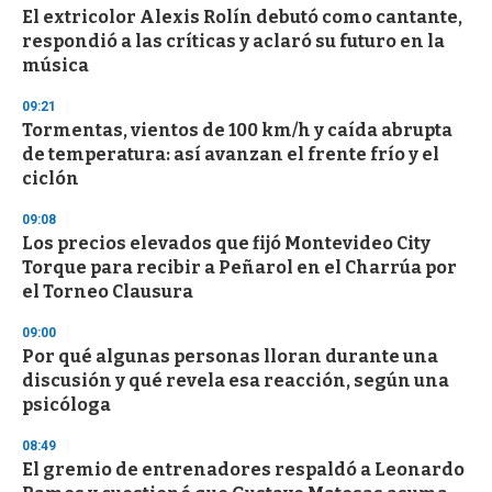
El extricolor Alexis Rolín debutó como cantante,
s
o
respondió a las críticas y aclaró su futuro en la
f
música
3
3
s
09:21
e
Tormentas, vientos de 100 km/h y caída abrupta
c
de temperatura: así avanzan el frente frío y el
o
n
ciclón
d
s
09:08
Los precios elevados que fijó Montevideo City
Torque para recibir a Peñarol en el Charrúa por
el Torneo Clausura
09:00
Por qué algunas personas lloran durante una
discusión y qué revela esa reacción, según una
psicóloga
08:49
El gremio de entrenadores respaldó a Leonardo