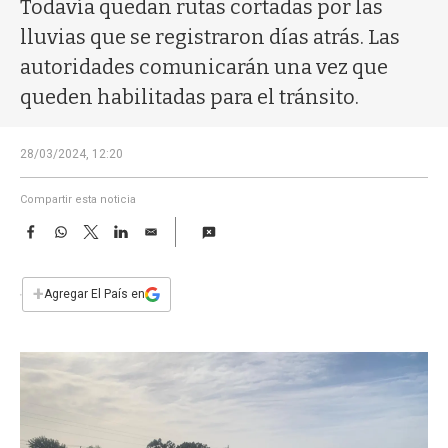
a
Todavía quedan rutas cortadas por las
lluvias que se registraron días atrás. Las
autoridades comunicarán una vez que
queden habilitadas para el tránsito.
28/03/2024, 12:20
Compartir esta noticia
F
W
T
L
E
a
h
w
i
m
c
a
i
n
a
e
t
t
k
i
+
Agregar El País en
b
s
t
e
l
o
A
e
d
o
p
r
I
k
p
n