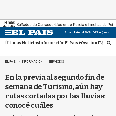
Temas
Bañados de Carrasco
Líos entre Policía e hinchas de Peña
del día:
Suscribite al 50% OFF
Ingresar
M
e
Últimas Noticias
Información
El País +
Ovación
TV Show
n
M
u
o
s
t
EL PAÍS
INFORMACIÓN
SERVICIOS
r
a
En la previa al segundo fin de
r
b
semana de Turismo, aún hay
�
s
rutas cortadas por las lluvias:
q
u
conocé cuáles
e
d