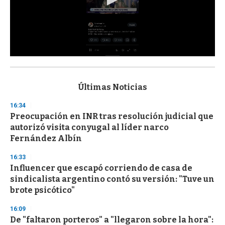
0
s
e
c
Últimas Noticias
o
n
16:34
d
Preocupación en INR tras resolución judicial que
s
o
autorizó visita conyugal al líder narco
f
Fernández Albín
3
3
s
16:33
e
Influencer que escapó corriendo de casa de
c
sindicalista argentino contó su versión: "Tuve un
o
n
brote psicótico"
d
s
16:09
De "faltaron porteros" a "llegaron sobre la hora":