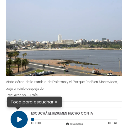
Vista aérea de la rambla de Palermo y el Parque Rodó en Montevideo,
bajo un cielo despejado.
Foto: Archivo El País.
×
Toca para escuchar
ESCUCHÁ EL RESUMEN HECHO CON IA
Tiempo transcurrido: 0 segundos
Durac
00:00
00:41