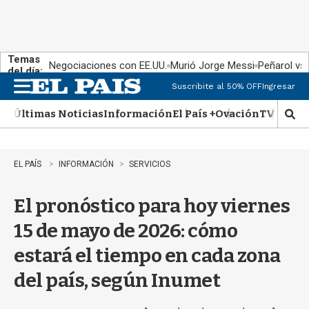
Temas
Negociaciones con EE.UU.
Murió Jorge Messi
Peñarol vs
del día:
Suscribite al 50% OFF
Ingresar
M
e
Últimas Noticias
Información
El País +
Ovación
TV Show
n
M
u
o
s
t
EL PAÍS
INFORMACIÓN
SERVICIOS
r
a
El pronóstico para hoy viernes
r
b
15 de mayo de 2026: cómo
�
s
estará el tiempo en cada zona
q
u
del país, según Inumet
e
d