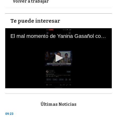
volver a trabajar
Te puede interesar
El mal momento de Yanina Gasañol con un hincha argentino en "Subrayado"
0
s
e
c
Últimas Noticias
o
n
09:23
d