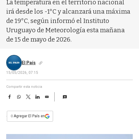
a
La temperatura en el territorio nacional
irá desde los -1°C y alcanzará una máxima
de 19°C, según informó el Instituto
Uruguayo de Meteorología esta mañana
de 15 de mayo de 2026.
El País
15/05/2026, 07:15
Compartir esta noticia
F
W
T
L
E
a
h
w
i
m
c
a
i
n
a
e
t
t
k
i
+
Agregar El País en
b
s
t
e
l
o
A
e
d
o
p
r
I
k
p
n