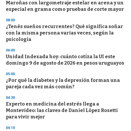
Maroñas con largometraje estelar en arena y un
s
o
especial en grama como pruebas de corte mayor
f
3
08:00
3
s
¿Tenés sueños recurrentes? Qué significa soñar
e
con la misma persona varias veces, según la
c
psicología
o
n
d
06:00
s
Unidad Indexada hoy: cuánto cotiza la UI este
domingo 9 de agosto de 2026 en pesos uruguayos
05:00
¿Por qué la diabetes y la depresión forman una
pareja cada vez más común?
04:30
Experto en medicina del estrés llega a
Montevideo: las claves de Daniel López Rosetti
para vivir mejor
04:10