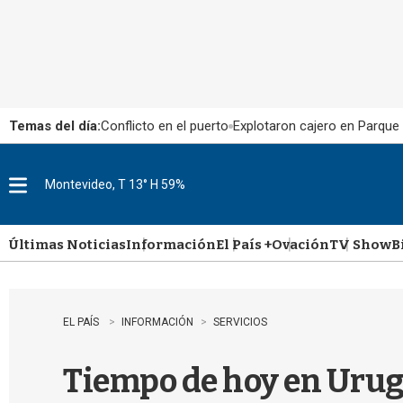
Temas del día:
Conflicto en el puerto
Explotaron cajero en Parque
Montevideo, T 13° H 59%
M
e
n
u
Últimas Noticias
Información
El País +
Ovación
TV Show
B
EL PAÍS
INFORMACIÓN
SERVICIOS
Tiempo de hoy en Urugu