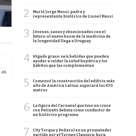
2
Murió Jorge Messi, padre y
representante histórico de Lionel Messi
3
Jóvenes, sanos y obsesionados con el
futuro: el nuevo boom de la medicina de
la longevidad llega a Uruguay
4
Hígado graso: seis bebidas que pueden
ayudar a cuidar la salud hepática y los
hábitos que las complementan
Duración: 45 segundos
:45
5
Comenzó la construcción del edificio más
alto de América Latina: superará los 470
metros
6
La figura del Carnaval que tuvo un cruce
con Petinatti debuta como conductor de
un histórico programa
7
City Torque y Peñarol en un prometedor
partido por el Torneo Clausura: hora,