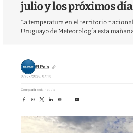
julio y los próximos día
La temperatura en el territorio naciona
Uruguayo de Meteorología esta mañana d
El País
07/07/2026, 07:10
Compartir esta noticia
F
W
T
L
E
a
h
w
i
m
c
a
i
n
a
e
t
t
k
i
b
s
t
e
l
o
A
e
d