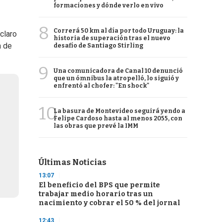
formaciones y dónde verlo en vivo
8
Correrá 50 km al día por todo Uruguay: la
claro
historia de superación tras el nuevo
a de
desafío de Santiago Stirling
9
Una comunicadora de Canal 10 denunció
que un ómnibus la atropelló, lo siguió y
enfrentó al chofer: "En shock"
10
La basura de Montevideo seguirá yendo a
Felipe Cardoso hasta al menos 2055, con
las obras que prevé la IMM
Últimas Noticias
13:07
El beneficio del BPS que permite
trabajar medio horario tras un
nacimiento y cobrar el 50 % del jornal
12:43