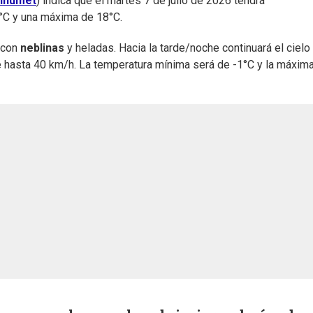
Inumet
) indica que el martes 7 de julio de 2026 tendrá
3°C y una máxima de 18°C.
, con
neblinas
y heladas. Hacia la tarde/noche continuará el cielo 
 hasta 40 km/h. La temperatura mínima será de -1°C y la máxim