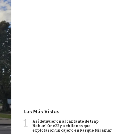
Las Más Vistas
1
Así detuvieron al cantante de trap
Nahuel One23 y a chilenos que
explotaron un cajero en Parque Miramar