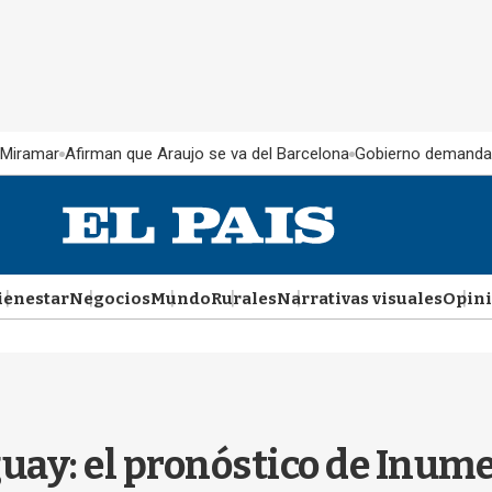
 Miramar
Afirman que Araujo se va del Barcelona
Gobierno demanda
ienestar
Negocios
Mundo
Rurales
Narrativas visuales
Opin
ay: el pronóstico de Inumet