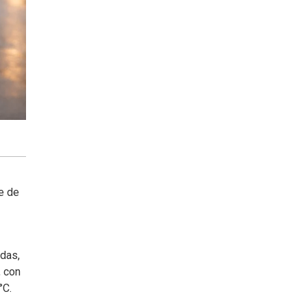
e de
adas,
, con
°C.