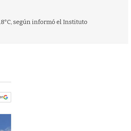
s
q
u
e
18°C, según informó el Instituto
d
a
 en