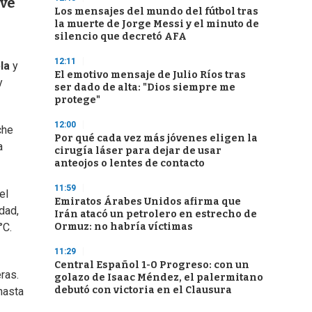
eve
Los mensajes del mundo del fútbol tras
la muerte de Jorge Messi y el minuto de
silencio que decretó AFA
12:11
la
y
El emotivo mensaje de Julio Ríos tras
y
ser dado de alta: "Dios siempre me
protege"
12:00
che
Por qué cada vez más jóvenes eligen la
a
cirugía láser para dejar de usar
anteojos o lentes de contacto
11:59
el
Emiratos Árabes Unidos afirma que
dad,
Irán atacó un petrolero en estrecho de
Ormuz: no habría víctimas
°C.
11:29
Central Español 1-0 Progreso: con un
ras.
golazo de Isaac Méndez, el palermitano
debutó con victoria en el Clausura
hasta