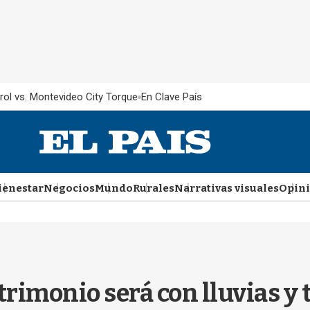
rol vs. Montevideo City Torque
En Clave País
ienestar
Negocios
Mundo
Rurales
Narrativas visuales
Opin
trimonio será con lluvias y 