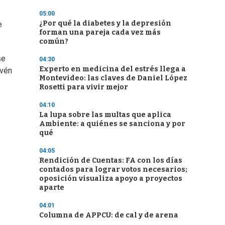
05:00
¿Por qué la diabetes y la depresión
e
forman una pareja cada vez más
común?
se
04:30
Experto en medicina del estrés llega a
evén
Montevideo: las claves de Daniel López
Rosetti para vivir mejor
04:10
La lupa sobre las multas que aplica
Ambiente: a quiénes se sanciona y por
qué
04:05
Rendición de Cuentas: FA con los días
contados para lograr votos necesarios;
oposición visualiza apoyo a proyectos
aparte
04:01
Columna de APPCU: de cal y de arena