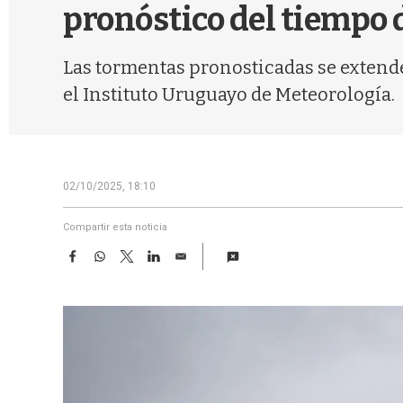
pronóstico del tiempo
Las tormentas pronosticadas se extende
el Instituto Uruguayo de Meteorología.
02/10/2025, 18:10
Compartir esta noticia
F
W
T
L
E
a
h
w
i
m
c
a
i
n
a
e
t
t
k
i
b
s
t
e
l
o
A
e
d
o
p
r
I
k
p
n