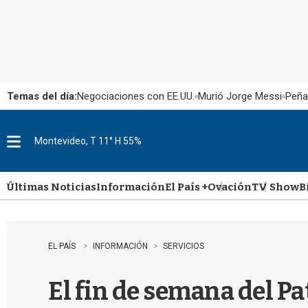
Temas del día:
Negociaciones con EE.UU.
Murió Jorge Messi
Peña
Montevideo, T 11° H 55%
M
e
n
u
Últimas Noticias
Información
El País +
Ovación
TV Show
B
EL PAÍS
INFORMACIÓN
SERVICIOS
El fin de semana del Pa