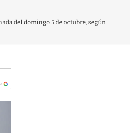
s
q
u
e
rnada del domingo 5 de octubre, según
d
a
 en