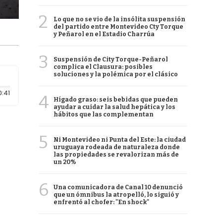
2
Lo que no se vio de la insólita suspensión
del partido entre Montevideo Cty Torque
y Peñarol en el Estadio Charrúa
3
Suspensión de City Torque-Peñarol
complica el Clausura: posibles
soluciones y la polémica por el clásico
Duración: 41 segundos
0:41
4
Hígado graso: seis bebidas que pueden
ayudar a cuidar la salud hepática y los
hábitos que las complementan
5
Ni Montevideo ni Punta del Este: la ciudad
uruguaya rodeada de naturaleza donde
las propiedades se revalorizan más de
un 20%
6
Una comunicadora de Canal 10 denunció
que un ómnibus la atropelló, lo siguió y
enfrentó al chofer: "En shock"