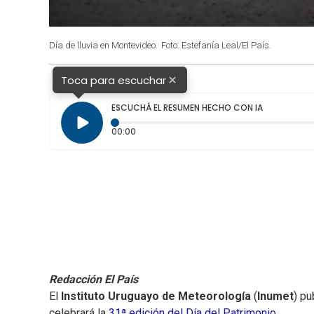
Día de lluvia en Montevideo.
Foto: Estefanía Leal/El País.
×
Toca para escuchar
ESCUCHÁ EL RESUMEN HECHO CON IA
Tiempo transcurrido: 0 segundos
00:00
Redacción El País
El
Instituto Uruguayo de Meteorología
(
Inumet
) pu
celebrará la
31ª edición del Día del Patrimonio
.