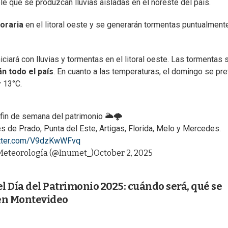
e que se produzcan lluvias aisladas en el noreste del país.
oraria
en el litoral oeste y se generarán tormentas puntualment
iciará con lluvias y tormentas en el litoral oeste. Las tormentas 
n todo el país
. En cuanto a las temperaturas, el domingo se pr
 13°C.
 fin de semana del patrimonio 🌥🌩
de Prado, Punta del Este, Artigas, Florida, Melo y Mercedes.
itter.com/V9dzKwWFvq
Meteorología (@Inumet_)
October 2, 2025
el Día del Patrimonio 2025: cuándo será, qué se
en Montevideo