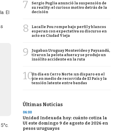
7
Sergio Puglia anunció la suspensión de
su reality: el curioso motivo detrás de la
a. El
decisión
8
as
Lacalle Pou rompe bajo perfil y blancos
esperan con expectativa su discurso en
acto en Ciudad Vieja
9
Jugaban Uruguay Montevideo y Paysandú,
tiraron la pelota afuera y se produjo un
insólito accidente en la ruta
10
Un día en Cerro Norte: un disparo en el
pie en medio de recorrida de El País y la
tensión latente entre bandas
Últimas Noticias
06:00
Unidad Indexada hoy: cuánto cotiza la
UI este domingo 9 de agosto de 2026 en
15°c.
pesos uruguayos