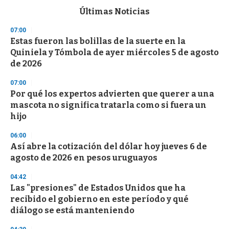
c
Últimas Noticias
o
n
07:00
d
Estas fueron las bolillas de la suerte en la
s
o
Quiniela y Tómbola de ayer miércoles 5 de agosto
f
de 2026
3
3
s
07:00
e
Por qué los expertos advierten que querer a una
c
mascota no significa tratarla como si fuera un
o
n
hijo
d
s
06:00
Así abre la cotización del dólar hoy jueves 6 de
agosto de 2026 en pesos uruguayos
04:42
Las "presiones" de Estados Unidos que ha
recibido el gobierno en este período y qué
diálogo se está manteniendo