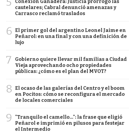
5
Conexión Ganadera: Justicia prorrogó las
cautelares; Cabral denunció amenazas y
Carrasco reclamó traslados
6
El primer gol del argentino Leonel Jaime en
Peñarol: en una final y con una definición de
lujo
7
Gobierno quiere llevar mil familias a Ciudad
Vieja aprovechando ocho propiedades
públicas: ¿cómo es el plan del MVOT?
8
El ocaso de las galerías del Centro y el boom
en Pocitos: cómo se reconfigura el mercado
de locales comerciales
9
"Tranquilo el camello...": la frase que eligió
Peñarol e imprimió en pilusos para festejar
el Intermedio