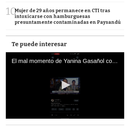
10
Mujer de 29 años permanece en CTI tras
intoxicarse con hamburguesas
presuntamente contaminadas en Paysandú
Te puede interesar
El mal momento de Yanina Gasañol con un hincha argentino en "Subrayado"
0
s
e