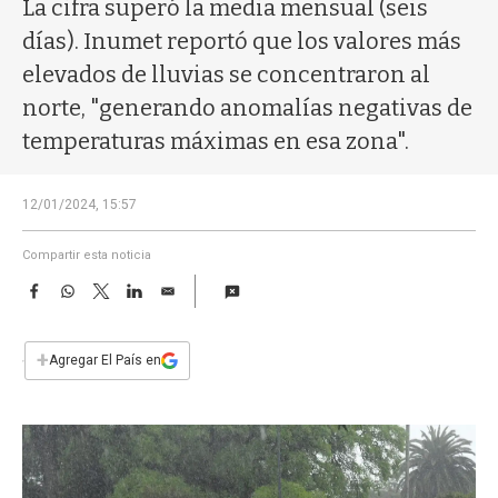
a
La cifra superó la media mensual (seis
días). Inumet reportó que los valores más
elevados de lluvias se concentraron al
norte, "generando anomalías negativas de
temperaturas máximas en esa zona".
12/01/2024, 15:57
Compartir esta noticia
F
W
T
L
E
a
h
w
i
m
c
a
i
n
a
e
t
t
k
i
+
Agregar El País en
b
s
t
e
l
o
A
e
d
o
p
r
I
k
p
n