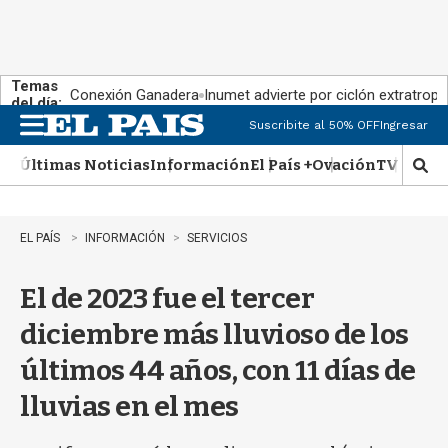
Temas
Conexión Ganadera
Inumet advierte por ciclón extratropi
del día:
Suscribite al 50% OFF
Ingresar
M
e
Últimas Noticias
Información
El País +
Ovación
TV Show
n
M
u
o
s
t
EL PAÍS
INFORMACIÓN
SERVICIOS
r
a
El de 2023 fue el tercer
r
b
diciembre más lluvioso de los
�
s
últimos 44 años, con 11 días de
q
u
lluvias en el mes
e
d