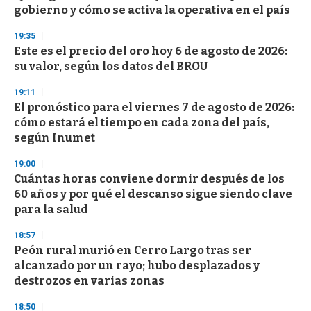
e
gobierno y cómo se activa la operativa en el país
c
o
19:35
n
d
Este es el precio del oro hoy 6 de agosto de 2026:
s
su valor, según los datos del BROU
19:11
El pronóstico para el viernes 7 de agosto de 2026:
cómo estará el tiempo en cada zona del país,
según Inumet
19:00
Cuántas horas conviene dormir después de los
60 años y por qué el descanso sigue siendo clave
para la salud
18:57
Peón rural murió en Cerro Largo tras ser
alcanzado por un rayo; hubo desplazados y
destrozos en varias zonas
18:50