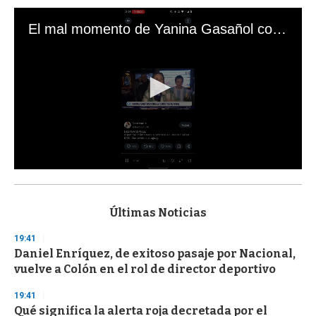
El mal momento de Yanina Gasañol con un hincha argentino en "Subrayado"
0
s
e
c
Últimas Noticias
o
n
19:41
d
Daniel Enríquez, de exitoso pasaje por Nacional,
s
o
vuelve a Colón en el rol de director deportivo
f
3
19:41
3
s
Qué significa la alerta roja decretada por el