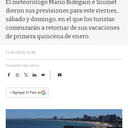
a
El meteorólogo Mario Bidegain e Inumet
dieron sus previsiones para este viernes,
sábado y domingo, en el que los turistas
comenzarán a retornar de sus vacaciones
de primera quincena de enero.
11/01/2024, 16:38
Compartir esta noticia
F
W
T
L
E
a
h
w
i
m
c
a
i
n
a
e
t
t
k
i
+
Agregar El País en
b
s
t
e
l
o
A
e
d
o
p
r
I
k
p
n