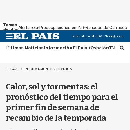
Temas
Alerta roja
Preocupaciones en INR
Bañados de Carrasco
del día:
Suscribite al 50% OFF
Ingresar
M
e
Últimas Noticias
Información
El País +
Ovación
TV Show
n
M
u
o
s
t
EL PAÍS
INFORMACIÓN
SERVICIOS
r
a
Calor, sol y tormentas: el
r
b
pronóstico del tiempo para el
�
s
primer fin de semana de
q
u
recambio de la temporada
e
d