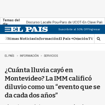
Temas del
Discurso Lacalle Pou
Paro de UCOT
En Clave País
día:
Suscribite al 50% OFF
Ingresar
M
e
Últimas Noticias
Información
El País +
Ovación
TV Show
n
M
u
o
s
t
EL PAÍS
INFORMACIÓN
SERVICIOS
r
a
¿Cuánta lluvia cayó en
r
b
Montevideo? La IMM calificó
�
s
diluvio como un “evento que se
q
u
da cada dos años”
e
d