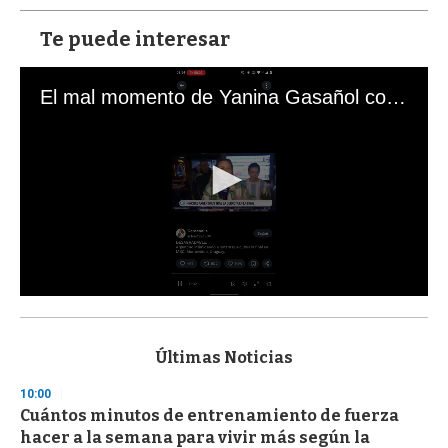
Te puede interesar
El mal momento de Yanina Gasañol con un hincha argentino en "Subrayado"
0
s
e
c
Últimas Noticias
o
n
10:00
d
Cuántos minutos de entrenamiento de fuerza
s
o
hacer a la semana para vivir más según la
f