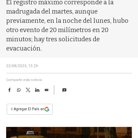
a
El registro máximo corresponde a la
madrugada del martes, aunque
previamente, en la noche del lunes, hubo
otro evento de 20 milímetros en 20
minutos; hay tres solicitudes de
evacuación.
22/08/2023, 15:29
Compartir esta noticia
F
W
T
L
E
a
h
w
i
m
c
a
i
n
a
e
t
t
k
i
+
Agregar El País en
b
s
t
e
l
o
A
e
d
o
p
r
I
k
p
n