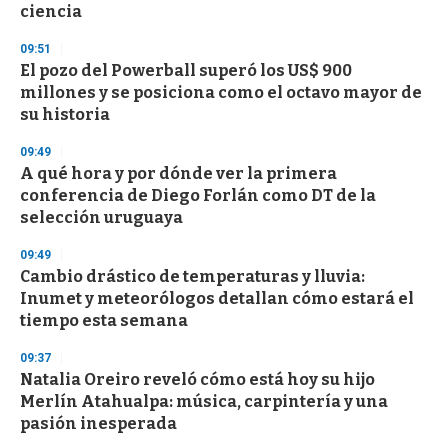
ciencia
3
3
s
09:51
e
El pozo del Powerball superó los US$ 900
c
millones y se posiciona como el octavo mayor de
o
n
su historia
d
s
09:49
A qué hora y por dónde ver la primera
conferencia de Diego Forlán como DT de la
selección uruguaya
09:49
Cambio drástico de temperaturas y lluvia:
Inumet y meteorólogos detallan cómo estará el
tiempo esta semana
09:37
Natalia Oreiro reveló cómo está hoy su hijo
Merlín Atahualpa: música, carpintería y una
pasión inesperada