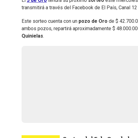
El
5 de Oro
tendrá su próximo
sorteo
este miércoles 
transmitirá a través del Facebook de El País, Canal 12
Este sorteo cuenta con un
pozo de Oro
de $ 42.700.00
ambos pozos, repartirá aproximadamente $ 48.000.000
Quinielas
.