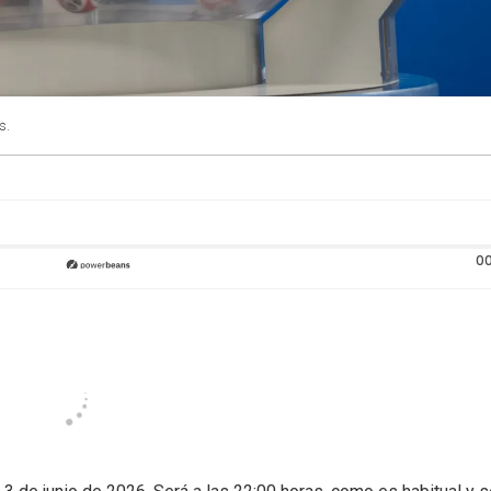
s.
00