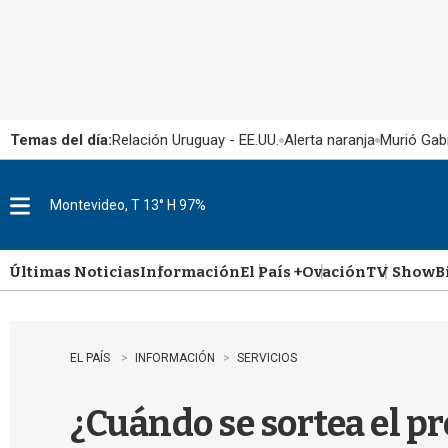
Temas del día:
Relación Uruguay - EE.UU.
Alerta naranja
Murió Gabr
Montevideo, T 13° H 97%
M
e
n
u
Últimas Noticias
Información
El País +
Ovación
TV Show
B
EL PAÍS
INFORMACIÓN
SERVICIOS
¿Cuándo se sortea el pr