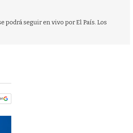
s
q
u
e
e podrá seguir en vivo por El País. Los
d
a
 en