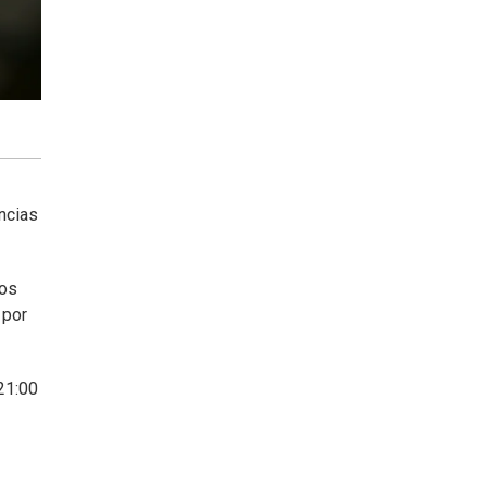
ncias
los
 por
21:00