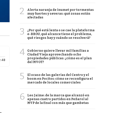
2
Alerta naranja de Inumet por tormentas
muy fuertes y severas: qué zonas están
afectadas
3
¿Por qué está lenta o se cae la plataforma
e-BROU, qué alcance tiene el problema,
qué riesgos hay y cuándo se resolverá?
4
Gobierno quiere llevar mil familias a
Ciudad Vieja aprovechando ocho
propiedades públicas: ¿cómo es el plan
Duración: 48 segundos
:48
del MVOT?
5
El ocaso de las galerías del Centro y el
boom en Pocitos: cómo se reconfigura el
mercado de locales comerciales
6
Leo Jaime: de la marca que alcanzó en
apenas cuatro partidos en Peñarol al
MVP de la final con más que gambetas