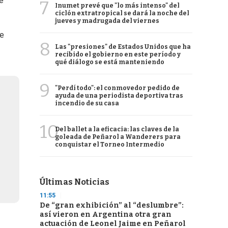
e
7
Inumet prevé que "lo más intenso" del
ciclón extratropical se dará la noche del
jueves y madrugada del viernes
re
8
Las "presiones" de Estados Unidos que ha
recibido el gobierno en este período y
qué diálogo se está manteniendo
9
"Perdí todo": el conmovedor pedido de
ayuda de una periodista deportiva tras
incendio de su casa
10
Del ballet a la eficacia: las claves de la
goleada de Peñarol a Wanderers para
conquistar el Torneo Intermedio
Últimas Noticias
11:55
De “gran exhibición” al “deslumbre”:
así vieron en Argentina otra gran
actuación de Leonel Jaime en Peñarol