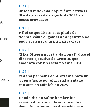
s
11:49
Unidad Indexada hoy: cuánto cotiza la
UI este jueves 6 de agosto de 2026 en
pesos uruguayos
9,
11:43
Milei se quedó sin el capítulo de
tierras: cómo el gobierno argentino no
rtos·
pudo sostener una iniciativa clave
11:30
"Kike Olivera no irá a Nacional": dice el
director ejecutivo de Gremio, que
?
amenaza con un reclamo ante FIFA
11:29
Cadena perpetua en Alemania para un
o de 5
joven afgano por el mortal atentado
con auto en Múnich en 2025
11:20
Homicidio en Salto: hombre fue
asesinado en una plaza momentos
después de tener una discusión con