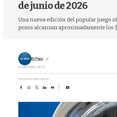
de junio de 2026
Una nueva edición del popular juego ofic
pozos alcanzan aproximadamente los $ 
El País
01/06/2026, 08:13
Compartir esta noticia
F
W
T
L
E
a
h
w
i
m
c
a
i
n
a
e
t
t
k
i
b
s
t
e
l
o
A
e
d