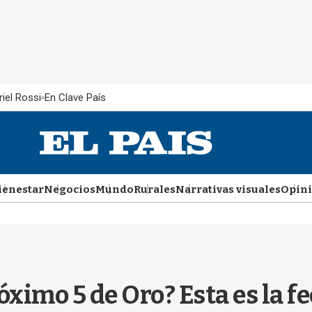
iel Rossi
En Clave País
ienestar
Negocios
Mundo
Rurales
Narrativas visuales
Opin
óximo 5 de Oro? Esta es la f