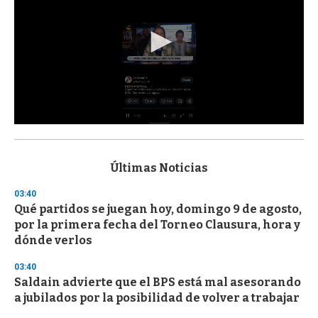
0
s
e
c
Últimas Noticias
o
n
03:40
d
Qué partidos se juegan hoy, domingo 9 de agosto,
s
o
por la primera fecha del Torneo Clausura, hora y
f
dónde verlos
3
3
s
03:40
e
Saldain advierte que el BPS está mal asesorando
c
a jubilados por la posibilidad de volver a trabajar
o
n