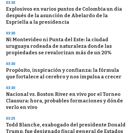
d
03:30
s
Explosivos en varios puntos de Colombia un día
después de la asunción de Abelardo de la
Espriella a la presidencia
03:30
Ni Montevideo ni Punta del Este: la ciudad
uruguaya rodeada de naturaleza donde las
propiedades se revalorizan más de un 20%
03:30
Propósito, inspiración y confianza: la fórmula
que fortalece al cerebro y nos impulsa a crecer
03:30
Nacional vs. Boston River en vivo por el Torneo
Clausura: hora, probables formaciones y dónde
verlo en vivo
03:25
Todd Blanche, exabogado del presidente Donald
Trump, fue designado fiscal general de Estados