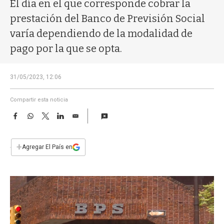
a
El día en el que corresponde cobrar la
prestación del Banco de Previsión Social
varía dependiendo de la modalidad de
pago por la que se opta.
31/05/2023, 12:06
Compartir esta noticia
F
W
T
L
E
a
h
w
i
m
c
a
i
n
a
e
t
t
k
i
+
Agregar El País en
b
s
t
e
l
o
A
e
d
o
p
r
I
k
p
n