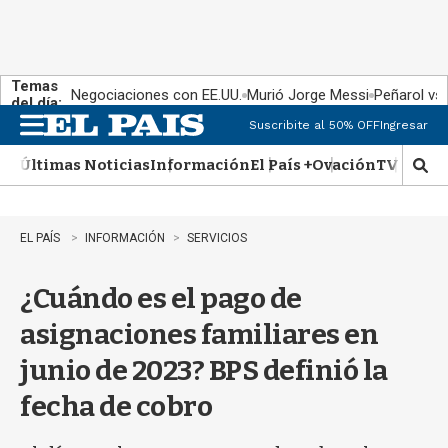
Temas
Negociaciones con EE.UU.
Murió Jorge Messi
Peñarol vs
del día:
Suscribite al 50% OFF
Ingresar
M
e
Últimas Noticias
Información
El País +
Ovación
TV Show
n
M
u
o
s
t
EL PAÍS
INFORMACIÓN
SERVICIOS
r
a
¿Cuándo es el pago de
r
b
asignaciones familiares en
�
s
junio de 2023? BPS definió la
q
u
fecha de cobro
e
d