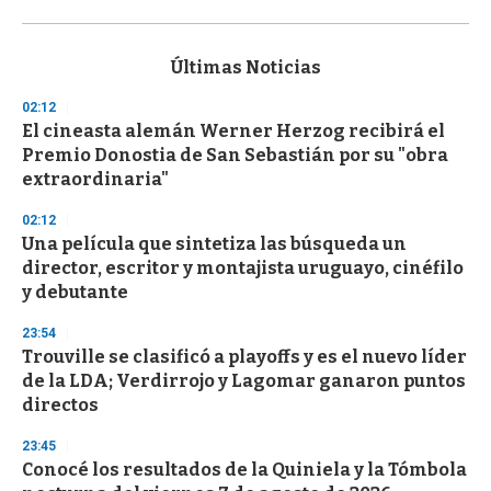
0
s
e
c
Últimas Noticias
o
n
02:12
d
El cineasta alemán Werner Herzog recibirá el
s
o
Premio Donostia de San Sebastián por su "obra
f
extraordinaria"
3
3
s
02:12
e
Una película que sintetiza las búsqueda un
c
director, escritor y montajista uruguayo, cinéfilo
o
n
y debutante
d
s
23:54
Trouville se clasificó a playoffs y es el nuevo líder
de la LDA; Verdirrojo y Lagomar ganaron puntos
directos
23:45
Conocé los resultados de la Quiniela y la Tómbola