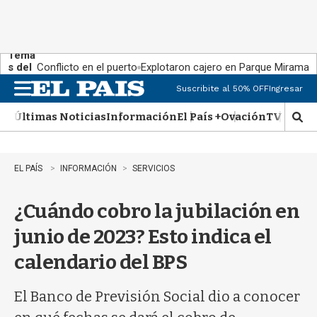
Tema
s del
Conflicto en el puerto
Explotaron cajero en Parque Miramar
día:
Suscribite al 50% OFF
Ingresar
M
e
Últimas Noticias
Información
El País +
Ovación
TV Show
n
M
u
o
s
t
EL PAÍS
INFORMACIÓN
SERVICIOS
r
a
¿Cuándo cobro la jubilación en
r
b
junio de 2023? Esto indica el
�
s
calendario del BPS
q
u
e
El Banco de Previsión Social dio a conocer
d