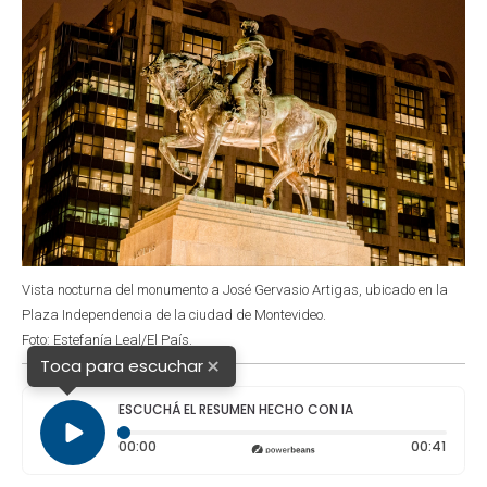
Vista nocturna del monumento a José Gervasio Artigas, ubicado en la
Plaza Independencia de la ciudad de Montevideo.
Foto: Estefanía Leal/El País.
×
Toca para escuchar
ESCUCHÁ EL RESUMEN HECHO CON IA
Tiempo transcurrido: 0 segundos
Durac
00:00
00:41