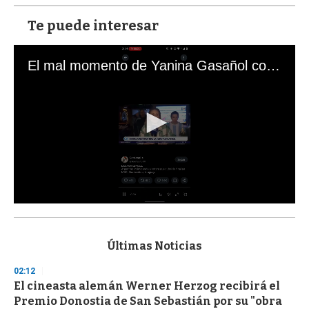
Te puede interesar
El mal momento de Yanina Gasañol con un hincha argentino en "Subrayado"
0
s
e
c
Últimas Noticias
o
n
02:12
d
El cineasta alemán Werner Herzog recibirá el
s
o
Premio Donostia de San Sebastián por su "obra
f