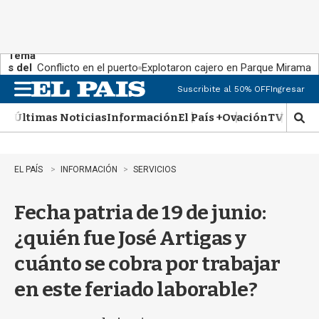
Tema
s del
Conflicto en el puerto
Explotaron cajero en Parque Miramar
día:
Suscribite al 50% OFF
Ingresar
M
e
Últimas Noticias
Información
El País +
Ovación
TV Show
n
M
u
o
s
t
EL PAÍS
INFORMACIÓN
SERVICIOS
r
a
Fecha patria de 19 de junio:
r
b
¿quién fue José Artigas y
�
s
cuánto se cobra por trabajar
q
u
en este feriado laborable?
e
d