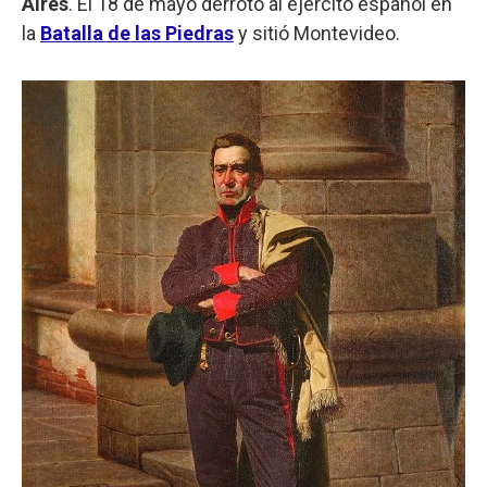
Aires
. El 18 de mayo derrotó al ejército español en
la
Batalla de las Piedras
y sitió Montevideo.