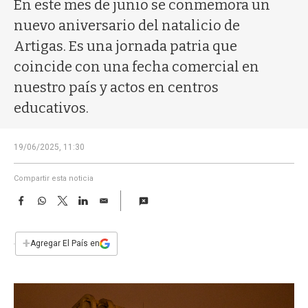
a
En este mes de junio se conmemora un
nuevo aniversario del natalicio de
Artigas. Es una jornada patria que
coincide con una fecha comercial en
nuestro país y actos en centros
educativos.
19/06/2025, 11:30
Compartir esta noticia
F
W
T
L
E
a
h
w
i
m
c
a
i
n
a
e
t
t
k
i
+
Agregar El País en
b
s
t
e
l
o
A
e
d
o
p
r
I
k
p
n