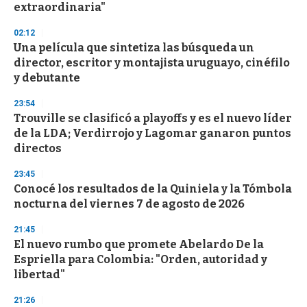
extraordinaria"
3
3
s
02:12
e
Una película que sintetiza las búsqueda un
c
director, escritor y montajista uruguayo, cinéfilo
o
n
y debutante
d
s
23:54
Trouville se clasificó a playoffs y es el nuevo líder
de la LDA; Verdirrojo y Lagomar ganaron puntos
directos
23:45
Conocé los resultados de la Quiniela y la Tómbola
nocturna del viernes 7 de agosto de 2026
21:45
El nuevo rumbo que promete Abelardo De la
Espriella para Colombia: "Orden, autoridad y
libertad"
21:26