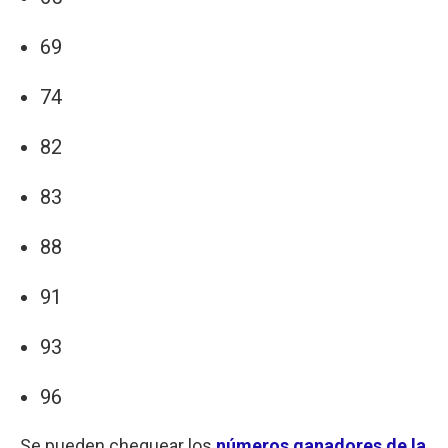
69
74
82
83
88
91
93
96
Se pueden chequear los
números ganadores de la