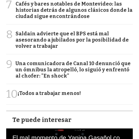
7
Cafés y bares notables de Montevideo: las
historias detrás de algunos clásicos donde la
ciudad sigue encontrándose
8
Saldain advierte que el BPS está mal
asesorando a jubilados por la posibilidad de
volver a trabajar
9
Una comunicadora de Canal 10 denunció que
un ómnibus la atropelló, lo siguió y enfrentó
al chofer: "En shock"
10
¡Todos a trabajar menos!
Te puede interesar
El mal momento de Yanina Gasañol con un hincha argentino en "Subrayado"