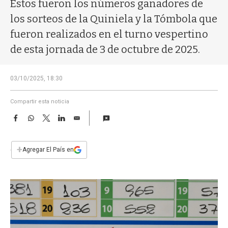
a
Estos fueron los números ganadores de
los sorteos de la Quiniela y la Tómbola que
fueron realizados en el turno vespertino
de esta jornada de 3 de octubre de 2025.
03/10/2025, 18:30
Compartir esta noticia
F
W
T
L
E
a
h
w
i
m
c
a
i
n
a
e
t
t
k
i
+
Agregar El País en
b
s
t
e
l
o
A
e
d
o
p
r
I
k
p
n