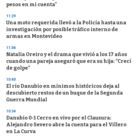
n
pesos en mi cuenta"
d
s
11:29
Una moto requerida llevó a la Policía hasta una
investigación por posible tráfico interno de
armas en Montevideo
11:06
Natalia Oreiro y el drama que vivió a los 17 años
cuando una pareja aseguró que era su hija: “Crecí
de golpe”
10:40
El río Danubio en mínimos históricos deja al
descubierto restos de un buque de la Segunda
Guerra Mundial
10:34
Danubio 0-1 Cerro en vivo por el Clausura:
Alejandro Severo abre la cuenta para el Villero
en La Curva