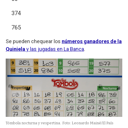
374
765
Se pueden chequear los
números ganadores de la
Quiniela
y las jugadas en La Banca
.
Tómbola nocturna y vespertina.
Foto: Leonardo Mainé/El País