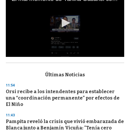
0
s
e
c
Últimas Noticias
o
n
11:54
d
Orsi recibe a los intendentes para establecer
s
o
una “coordinación permanente” por efectos de
f
El Niño
3
3
s
11:43
e
Pampita reveló la crisis que vivió embarazada de
c
Blanca junto a Benjamín Vicuña: "Tenía cero
o