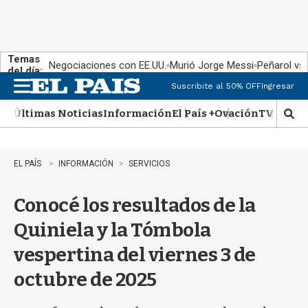
Temas
Negociaciones con EE.UU.
Murió Jorge Messi
Peñarol vs
del día:
Suscribite al 50% OFF
Ingresar
M
e
Últimas Noticias
Información
El País +
Ovación
TV Show
n
M
u
o
s
t
EL PAÍS
INFORMACIÓN
SERVICIOS
r
a
Conocé los resultados de la
r
b
Quiniela y la Tómbola
�
s
vespertina del viernes 3 de
q
u
octubre de 2025
e
d