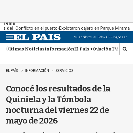
Tema
s del
Conflicto en el puerto
Explotaron cajero en Parque Miramar
día:
Suscribite al 50% OFF
Ingresar
M
e
Últimas Noticias
Información
El País +
Ovación
TV Show
n
M
u
o
s
t
EL PAÍS
INFORMACIÓN
SERVICIOS
r
a
Conocé los resultados de la
r
b
Quiniela y la Tómbola
�
s
nocturna del viernes 22 de
q
u
mayo de 2026
e
d