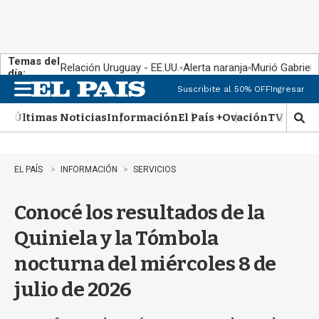
Temas del
Relación Uruguay - EE.UU.
Alerta naranja
Murió Gabriel 
día:
Suscribite al 50% OFF
Ingresar
M
e
Últimas Noticias
Información
El País +
Ovación
TV Show
n
M
u
o
s
t
EL PAÍS
INFORMACIÓN
SERVICIOS
r
a
Conocé los resultados de la
r
b
Quiniela y la Tómbola
�
s
nocturna del miércoles 8 de
q
u
julio de 2026
e
d