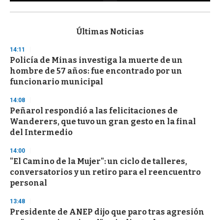
0
s
e
c
Últimas Noticias
o
n
14:11
d
Policía de Minas investiga la muerte de un
s
o
hombre de 57 años: fue encontrado por un
f
funcionario municipal
3
3
s
14:08
e
Peñarol respondió a las felicitaciones de
c
Wanderers, que tuvo un gran gesto en la final
o
n
del Intermedio
d
s
14:00
"El Camino de la Mujer": un ciclo de talleres,
conversatorios y un retiro para el reencuentro
personal
13:48
Presidente de ANEP dijo que paro tras agresión