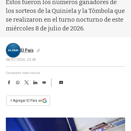
a
Estos fueron los números ganadores de
los sorteos de la Quiniela y la Tómbola que
se realizaron en el turno nocturno de este
miércoles 8 de julio de 2026.
El País
08/07/2026, 23:45
Compartir esta noticia
F
W
T
L
E
a
h
w
i
m
c
a
i
n
a
e
t
t
k
i
+
Agregar El País en
b
s
t
e
l
o
A
e
d
o
p
r
I
k
p
n