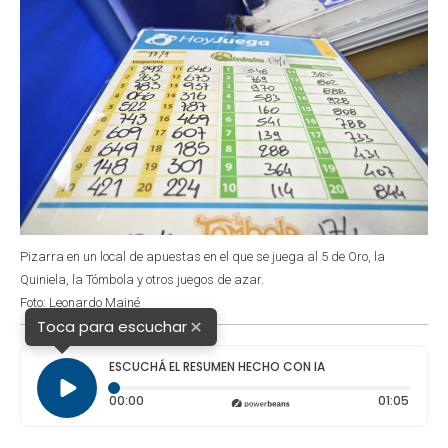
Pizarra en un local de apuestas en el que se juega al 5 de Oro, la
Quiniela, la Tómbola y otros juegos de azar.
Foto: Leonardo Mainé
×
Toca para escuchar
ESCUCHÁ EL RESUMEN HECHO CON IA
Tiempo transcurrido: 0 segundos
Duraci
00:00
01:05