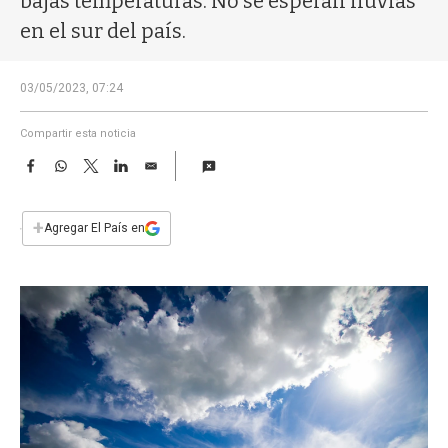
bajas temperaturas. No se esperan lluvias
a
en el sur del país.
03/05/2023, 07:24
Compartir esta noticia
F
W
T
L
E
a
h
w
i
m
c
a
i
n
a
e
t
t
k
i
+
Agregar El País en
b
s
t
e
l
o
A
e
d
o
p
r
I
k
p
n