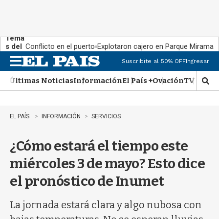
Tema
s del
Conflicto en el puerto
Explotaron cajero en Parque Miramar
día:
Suscribite al 50% OFF
Ingresar
M
e
Últimas Noticias
Información
El País +
Ovación
TV Show
n
M
u
o
s
t
EL PAÍS
INFORMACIÓN
SERVICIOS
r
a
¿Cómo estará el tiempo este
r
b
miércoles 3 de mayo? Esto dice
�
s
el pronóstico de Inumet
q
u
e
La jornada estará clara y algo nubosa con
d