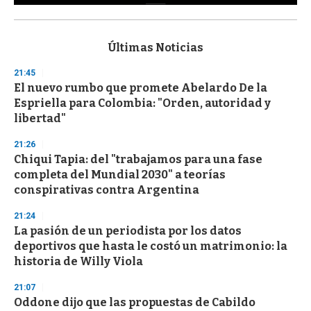
0
s
e
c
Últimas Noticias
o
n
21:45
d
El nuevo rumbo que promete Abelardo De la
s
o
Espriella para Colombia: "Orden, autoridad y
f
libertad"
3
3
s
21:26
e
Chiqui Tapia: del "trabajamos para una fase
c
completa del Mundial 2030" a teorías
o
n
conspirativas contra Argentina
d
s
21:24
La pasión de un periodista por los datos
deportivos que hasta le costó un matrimonio: la
historia de Willy Viola
21:07
Oddone dijo que las propuestas de Cabildo