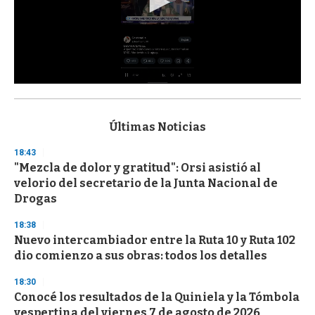
0
s
e
c
Últimas Noticias
o
n
18:43
d
"Mezcla de dolor y gratitud": Orsi asistió al
s
o
velorio del secretario de la Junta Nacional de
f
Drogas
3
3
s
18:38
e
Nuevo intercambiador entre la Ruta 10 y Ruta 102
c
dio comienzo a sus obras: todos los detalles
o
n
d
18:30
s
Conocé los resultados de la Quiniela y la Tómbola
vespertina del viernes 7 de agosto de 2026