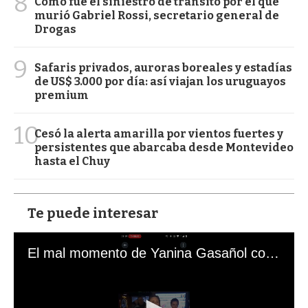
8
Cómo fue el siniestro de tránsito por el que
murió Gabriel Rossi, secretario general de
Drogas
9
Safaris privados, auroras boreales y estadías
de US$ 3.000 por día: así viajan los uruguayos
premium
10
Cesó la alerta amarilla por vientos fuertes y
persistentes que abarcaba desde Montevideo
hasta el Chuy
Te puede interesar
El mal momento de Yanina Gasañol con un hincha argentino en "Subrayado"