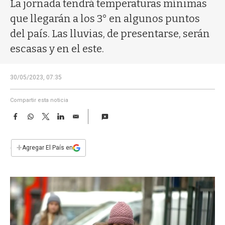
a
La jornada tendrá temperaturas mínimas
que llegarán a los 3° en algunos puntos
del país. Las lluvias, de presentarse, serán
escasas y en el este.
30/05/2023, 07:35
Compartir esta noticia
F
W
T
L
E
a
h
w
i
m
c
a
i
n
a
e
t
t
k
i
+
Agregar El País en
b
s
t
e
l
o
A
e
d
o
p
r
I
k
p
n