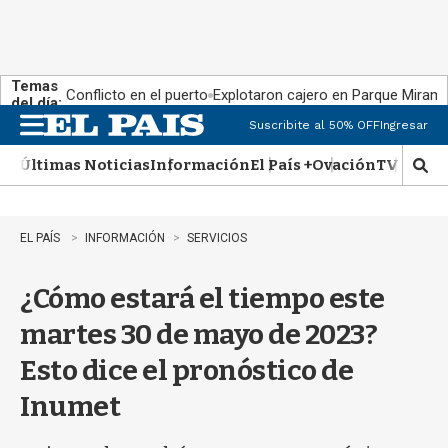
Temas
Conflicto en el puerto
Explotaron cajero en Parque Miram
del día:
Suscribite al 50% OFF
Ingresar
M
e
Últimas Noticias
Información
El País +
Ovación
TV Show
n
M
u
o
s
t
EL PAÍS
INFORMACIÓN
SERVICIOS
r
a
¿Cómo estará el tiempo este
r
b
martes 30 de mayo de 2023?
�
s
Esto dice el pronóstico de
q
u
Inumet
e
d