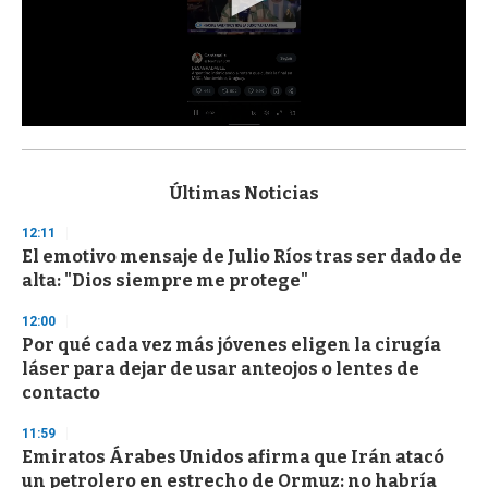
0
s
e
c
Últimas Noticias
o
n
12:11
d
El emotivo mensaje de Julio Ríos tras ser dado de
s
o
alta: "Dios siempre me protege"
f
3
12:00
3
s
Por qué cada vez más jóvenes eligen la cirugía
e
láser para dejar de usar anteojos o lentes de
c
contacto
o
n
d
11:59
s
Emiratos Árabes Unidos afirma que Irán atacó
un petrolero en estrecho de Ormuz: no habría