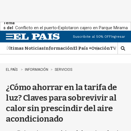
Tema
s del
Conflicto en el puerto
Explotaron cajero en Parque Miramar
día:
Suscribite al 50% OFF
Ingresar
M
e
Últimas Noticias
Información
El País +
Ovación
TV Show
n
M
u
o
s
t
EL PAÍS
INFORMACIÓN
SERVICIOS
r
a
¿Cómo ahorrar en la tarifa de
r
b
luz? Claves para sobrevivir al
�
s
calor sin prescindir del aire
q
u
acondicionado
e
d