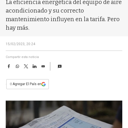
a
La eficiencia energética del equipo de aire
acondicionado y su correcto
mantenimiento influyen en la tarifa. Pero
hay más.
15/02/2023, 20:24
Compartir esta noticia
F
W
T
L
E
a
h
w
i
m
c
a
i
n
a
e
t
t
k
i
+
Agregar El País en
b
s
t
e
l
o
A
e
d
o
p
r
I
k
p
n