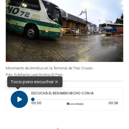
Movimiento de ómnibus en la Terminal de Tres Cruces.
Foto: Estefanía Leal/Archivo El País.
×
Toca para escuchar
ESCUCHÁ EL RESUMEN HECHO CON IA
Tiempo transcurrido: 0 segundos
Durac
00:00
00:38