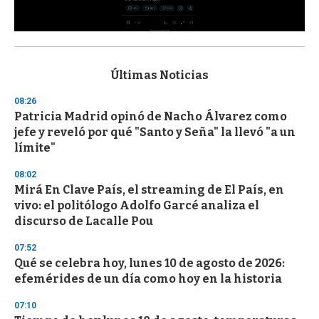
0
s
e
c
Últimas Noticias
o
n
08:26
d
Patricia Madrid opinó de Nacho Álvarez como
s
o
jefe y reveló por qué "Santo y Seña" la llevó "a un
f
límite"
3
3
s
08:02
e
Mirá En Clave País, el streaming de El País, en
c
vivo: el politólogo Adolfo Garcé analiza el
o
n
discurso de Lacalle Pou
d
s
07:52
Qué se celebra hoy, lunes 10 de agosto de 2026:
efemérides de un día como hoy en la historia
07:10