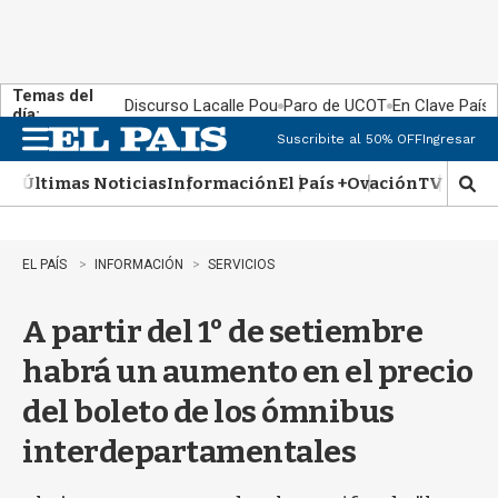
Temas del
Discurso Lacalle Pou
Paro de UCOT
En Clave País
día:
Suscribite al 50% OFF
Ingresar
M
e
Últimas Noticias
Información
El País +
Ovación
TV Show
n
M
u
o
s
t
EL PAÍS
INFORMACIÓN
SERVICIOS
r
a
A partir del 1° de setiembre
r
b
habrá un aumento en el precio
�
s
del boleto de los ómnibus
q
u
interdepartamentales
e
d