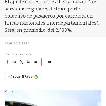
a
El ajuste corresponde a las tarifas de "los
servicios regulares de transporte
colectivo de pasajeros por carretera en
líneas nacionales interdepartamentales".
Será, en promedio, del 2,483%.
29/08/2025, 19:14
Compartir esta noticia
F
W
T
L
E
a
h
w
i
m
c
a
i
n
a
e
t
t
k
i
+
Agregar El País en
b
s
t
e
l
o
A
e
d
o
p
r
I
k
p
n