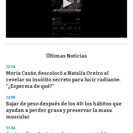
0
s
e
c
Últimas Noticias
o
n
12:14
d
Moria Casán descolocó a Natalia Oreiro al
s
o
revelar su insólito secreto para lucir radiante:
f
"¿Esperma de qué?"
3
3
s
12:00
e
Bajar de peso después de los 40: los hábitos que
c
ayudan a perder grasa y preservar la masa
o
n
muscular
d
s
11:54