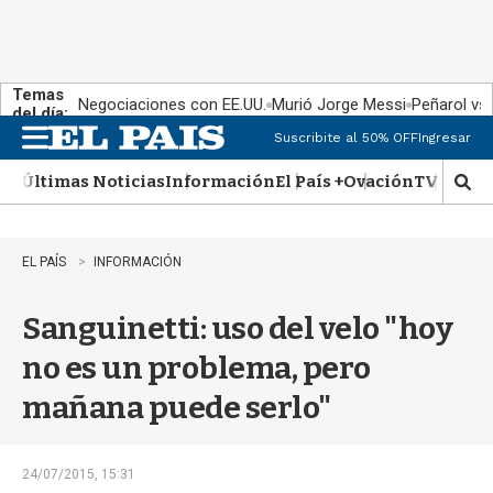
Temas
Negociaciones con EE.UU.
Murió Jorge Messi
Peñarol vs
del día:
Suscribite al 50% OFF
Ingresar
M
e
Últimas Noticias
Información
El País +
Ovación
TV Show
n
M
u
o
s
t
EL PAÍS
INFORMACIÓN
r
a
Sanguinetti: uso del velo "hoy
r
b
no es un problema, pero
�
s
mañana puede serlo"
q
u
e
d
24/07/2015, 15:31