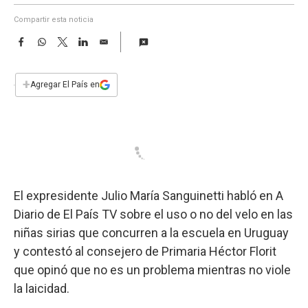
a
Compartir esta noticia
F
W
T
L
E
a
h
w
i
m
c
a
i
n
a
e
t
t
k
i
+
Agregar El País en
b
s
t
e
l
o
A
e
d
o
p
r
I
k
p
n
El expresidente Julio María Sanguinetti habló en A
Diario de El País TV sobre el uso o no del velo en las
niñas sirias que concurren a la escuela en Uruguay
y contestó al consejero de Primaria Héctor Florit
que opinó que no es un problema mientras no viole
la laicidad.