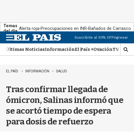
Temas
Alerta roja
Preocupaciones en INR
Bañados de Carrasco
del día:
Suscribite al 50% OFF
Ingresar
M
e
Últimas Noticias
Información
El País +
Ovación
TV Show
n
M
u
o
s
t
EL PAÍS
INFORMACIÓN
SALUD
r
a
Tras confirmar llegada de
r
b
ómicron, Salinas informó que
�
s
se acortó tiempo de espera
q
u
para dosis de refuerzo
e
d