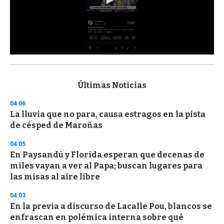
0
s
e
c
Últimas Noticias
o
n
04:06
d
La lluvia que no para, causa estragos en la pista
s
o
de césped de Maroñas
f
3
04:05
3
s
En Paysandú y Florida esperan que decenas de
e
miles vayan a ver al Papa; buscan lugares para
c
las misas al aire libre
o
n
d
04:03
s
En la previa a discurso de Lacalle Pou, blancos se
enfrascan en polémica interna sobre qué