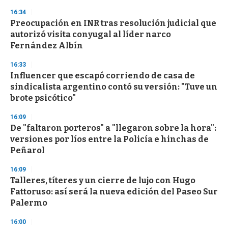
n
16:34
d
Preocupación en INR tras resolución judicial que
s
o
autorizó visita conyugal al líder narco
f
Fernández Albín
3
3
s
16:33
e
Influencer que escapó corriendo de casa de
c
sindicalista argentino contó su versión: "Tuve un
o
n
brote psicótico"
d
s
16:09
De "faltaron porteros" a "llegaron sobre la hora":
versiones por líos entre la Policía e hinchas de
Peñarol
16:09
Talleres, títeres y un cierre de lujo con Hugo
Fattoruso: así será la nueva edición del Paseo Sur
Palermo
16:00