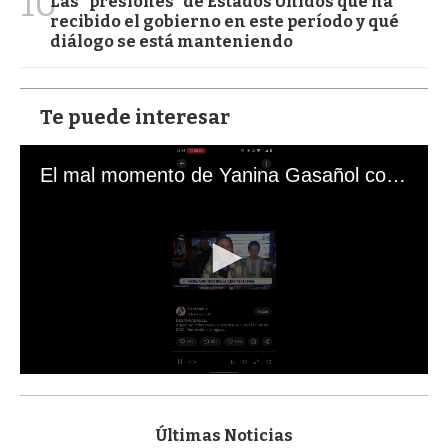
10
Las "presiones" de Estados Unidos que ha
recibido el gobierno en este período y qué
diálogo se está manteniendo
Te puede interesar
El mal momento de Yanina Gasañol con un hincha argentino en "Subrayado"
0
s
e
c
Últimas Noticias
o