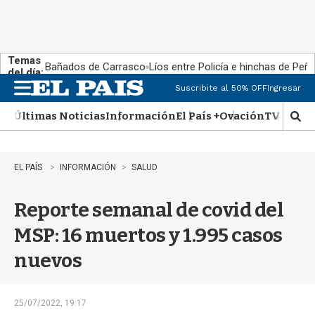
Temas
Bañados de Carrasco
Líos entre Policía e hinchas de Peña
del día:
Suscribite al 50% OFF
Ingresar
M
e
Últimas Noticias
Información
El País +
Ovación
TV Show
n
M
u
o
s
t
EL PAÍS
INFORMACIÓN
SALUD
r
a
Reporte semanal de covid del
r
b
MSP: 16 muertos y 1.995 casos
�
s
nuevos
q
u
e
d
25/07/2022, 19:17