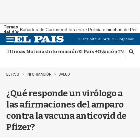
Temas
Bañados de Carrasco
Líos entre Policía e hinchas de Peña
del día:
Suscribite al 50% OFF
Ingresar
M
e
Últimas Noticias
Información
El País +
Ovación
TV Show
n
M
u
o
s
t
EL PAÍS
INFORMACIÓN
SALUD
r
a
¿Qué responde un virólogo a
r
b
las afirmaciones del amparo
�
s
contra la vacuna anticovid de
q
u
Pfizer?
e
d