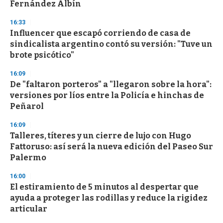
Fernández Albín
3
3
s
16:33
e
Influencer que escapó corriendo de casa de
c
sindicalista argentino contó su versión: "Tuve un
o
n
brote psicótico"
d
s
16:09
De "faltaron porteros" a "llegaron sobre la hora":
versiones por líos entre la Policía e hinchas de
Peñarol
16:09
Talleres, títeres y un cierre de lujo con Hugo
Fattoruso: así será la nueva edición del Paseo Sur
Palermo
16:00
El estiramiento de 5 minutos al despertar que
ayuda a proteger las rodillas y reduce la rigidez
articular