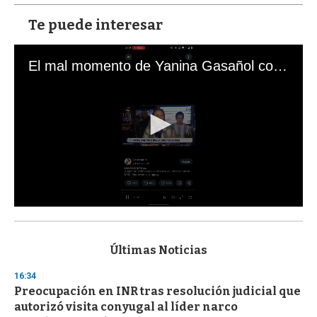
Te puede interesar
El mal momento de Yanina Gasañol con un hincha argentino en "Subrayado"
0
s
e
c
Últimas Noticias
o
n
16:34
d
Preocupación en INR tras resolución judicial que
s
o
autorizó visita conyugal al líder narco
f