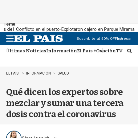
Tema
s del
Conflicto en el puerto
Explotaron cajero en Parque Miramar
día:
Suscribite al 50% OFF
Ingresar
M
e
Últimas Noticias
Información
El País +
Ovación
TV Show
n
M
u
o
s
t
EL PAÍS
INFORMACIÓN
SALUD
r
a
Qué dicen los expertos sobre
r
b
mezclar y sumar una tercera
�
s
dosis contra el coronavirus
q
u
e
d