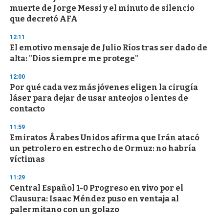
o
muerte de Jorge Messi y el minuto de silencio
f
que decretó AFA
3
3
s
12:11
e
El emotivo mensaje de Julio Ríos tras ser dado de
c
alta: "Dios siempre me protege"
o
n
d
12:00
s
Por qué cada vez más jóvenes eligen la cirugía
láser para dejar de usar anteojos o lentes de
contacto
11:59
Emiratos Árabes Unidos afirma que Irán atacó
un petrolero en estrecho de Ormuz: no habría
víctimas
11:29
Central Español 1-0 Progreso en vivo por el
Clausura: Isaac Méndez puso en ventaja al
palermitano con un golazo