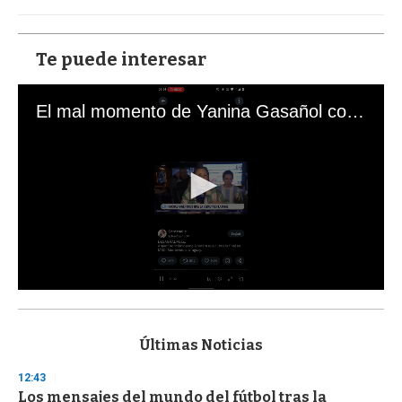
Te puede interesar
El mal momento de Yanina Gasañol con un hincha argentino en "Subrayado"
0
s
e
c
Últimas Noticias
o
n
12:43
d
Los mensajes del mundo del fútbol tras la
s