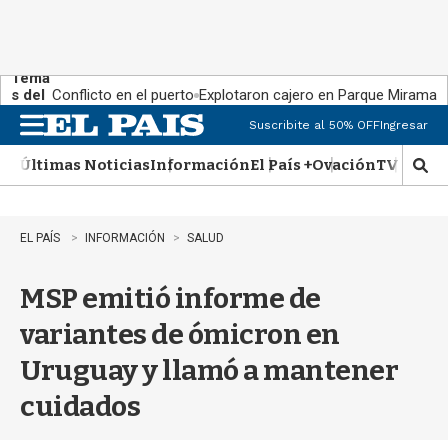
Tema
s del
Conflicto en el puerto
Explotaron cajero en Parque Miramar
día:
Suscribite al 50% OFF
Ingresar
M
e
Últimas Noticias
Información
El País +
Ovación
TV Show
n
M
u
o
s
t
EL PAÍS
INFORMACIÓN
SALUD
r
a
MSP emitió informe de
r
b
variantes de ómicron en
�
s
Uruguay y llamó a mantener
q
u
cuidados
e
d