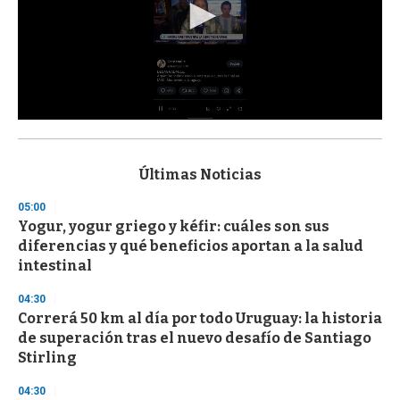
0
s
e
c
Últimas Noticias
o
n
05:00
d
Yogur, yogur griego y kéfir: cuáles son sus
s
o
diferencias y qué beneficios aportan a la salud
f
intestinal
3
3
s
04:30
e
Correrá 50 km al día por todo Uruguay: la historia
c
de superación tras el nuevo desafío de Santiago
o
n
Stirling
d
s
04:30