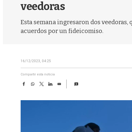
veedoras
Esta semana ingresaron dos veedoras, q
acuerdos por un fideicomiso.
16/12/2023, 04:25
Compartir esta noticia
F
W
T
L
E
a
h
w
i
m
c
a
i
n
a
e
t
t
k
i
b
s
t
e
l
o
A
e
d
o
p
r
I
k
p
n