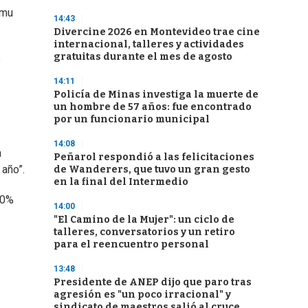
smu
14:43
Divercine 2026 en Montevideo trae cine
internacional, talleres y actividades
gratuitas durante el mes de agosto
s
14:11
Policía de Minas investiga la muerte de
un hombre de 57 años: fue encontrado
por un funcionario municipal
14:08
a
Peñarol respondió a las felicitaciones
 año”.
de Wanderers, que tuvo un gran gesto
en la final del Intermedio
10%
14:00
"El Camino de la Mujer": un ciclo de
talleres, conversatorios y un retiro
para el reencuentro personal
13:48
Presidente de ANEP dijo que paro tras
agresión es "un poco irracional" y
sindicato de maestros salió al cruce