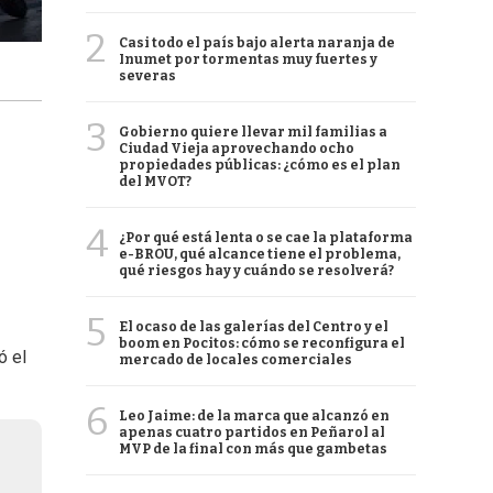
2
Casi todo el país bajo alerta naranja de
Inumet por tormentas muy fuertes y
severas
3
Gobierno quiere llevar mil familias a
Ciudad Vieja aprovechando ocho
propiedades públicas: ¿cómo es el plan
del MVOT?
4
¿Por qué está lenta o se cae la plataforma
e-BROU, qué alcance tiene el problema,
qué riesgos hay y cuándo se resolverá?
5
El ocaso de las galerías del Centro y el
boom en Pocitos: cómo se reconfigura el
ó el
mercado de locales comerciales
6
Leo Jaime: de la marca que alcanzó en
apenas cuatro partidos en Peñarol al
MVP de la final con más que gambetas