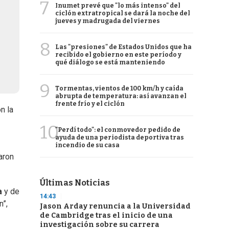
7
Inumet prevé que "lo más intenso" del
ciclón extratropical se dará la noche del
jueves y madrugada del viernes
8
Las "presiones" de Estados Unidos que ha
recibido el gobierno en este período y
qué diálogo se está manteniendo
9
Tormentas, vientos de 100 km/h y caída
abrupta de temperatura: así avanzan el
frente frío y el ciclón
n la
10
"Perdí todo": el conmovedor pedido de
ayuda de una periodista deportiva tras
incendio de su casa
aron
Últimas Noticias
a
y de
14:43
n”,
Jason Arday renuncia a la Universidad
de Cambridge tras el inicio de una
investigación sobre su carrera