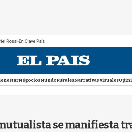
iel Rossi
En Clave País
ienestar
Negocios
Mundo
Rurales
Narrativas visuales
Opin
mutualista se manifiesta tr