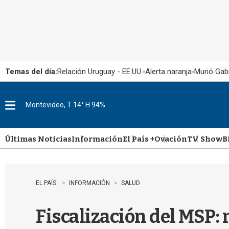
Temas del día:
Relación Uruguay - EE.UU.
Alerta naranja
Murió Gabr
Montevideo, T 14° H 94%
M
e
n
u
Últimas Noticias
Información
El País +
Ovación
TV Show
B
EL PAÍS
INFORMACIÓN
SALUD
Fiscalización del MSP: 