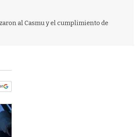
s
q
u
e
izaron al Casmu y el cumplimiento de
d
a
 en