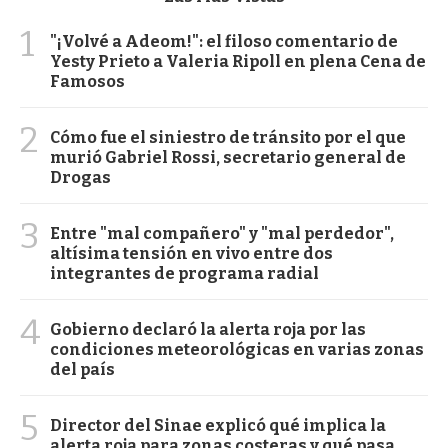
1
"¡Volvé a Adeom!": el filoso comentario de
Yesty Prieto a Valeria Ripoll en plena Cena de
Famosos
2
Cómo fue el siniestro de tránsito por el que
murió Gabriel Rossi, secretario general de
Drogas
3
Entre "mal compañero" y "mal perdedor",
altísima tensión en vivo entre dos
integrantes de programa radial
4
Gobierno declaró la alerta roja por las
condiciones meteorológicas en varias zonas
del país
5
Director del Sinae explicó qué implica la
alerta roja para zonas costeras y qué pasa