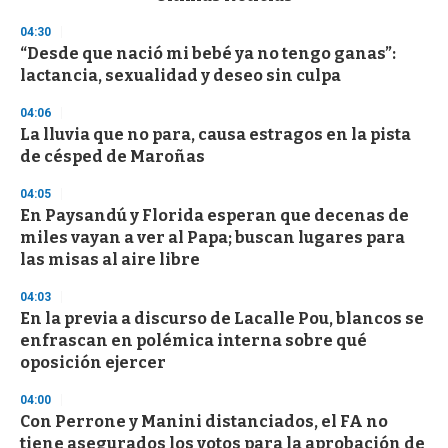
o
n
04:30
d
“Desde que nació mi bebé ya no tengo ganas”:
s
o
lactancia, sexualidad y deseo sin culpa
f
3
04:06
3
s
La lluvia que no para, causa estragos en la pista
e
de césped de Maroñas
c
o
04:05
n
d
En Paysandú y Florida esperan que decenas de
s
miles vayan a ver al Papa; buscan lugares para
las misas al aire libre
04:03
En la previa a discurso de Lacalle Pou, blancos se
enfrascan en polémica interna sobre qué
oposición ejercer
04:00
Con Perrone y Manini distanciados, el FA no
tiene asegurados los votos para la aprobación de