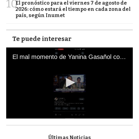
10
El pronóstico para el viernes 7 de agosto de
2026: cómo estará el tiempo en cada zona del
país, según Inumet
Te puede interesar
El mal momento de Yanina Gasañol con un hincha argentino en "Subrayado"
0
s
e
c
Últimas Noticias