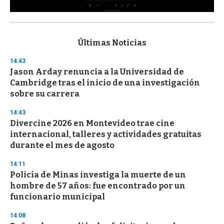
0
s
e
c
Últimas Noticias
o
n
14:43
d
Jason Arday renuncia a la Universidad de
s
o
Cambridge tras el inicio de una investigación
f
sobre su carrera
3
3
s
14:43
e
Divercine 2026 en Montevideo trae cine
c
internacional, talleres y actividades gratuitas
o
n
durante el mes de agosto
d
s
14:11
Policía de Minas investiga la muerte de un
hombre de 57 años: fue encontrado por un
funcionario municipal
14:08