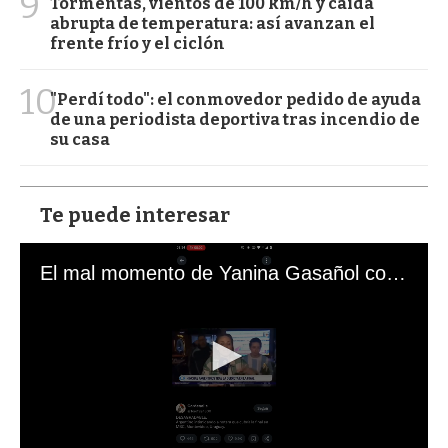
9
Tormentas, vientos de 100 km/h y caída
abrupta de temperatura: así avanzan el
frente frío y el ciclón
10
"Perdí todo": el conmovedor pedido de ayuda
de una periodista deportiva tras incendio de
su casa
Te puede interesar
El mal momento de Yanina Gasañol con un hincha argentino en "Subrayado"