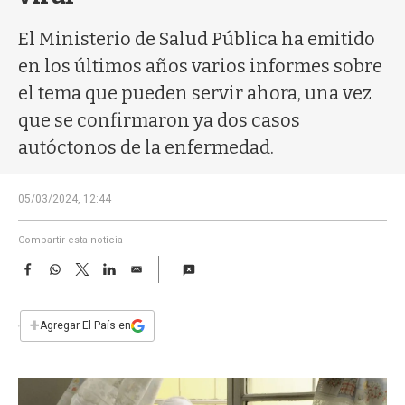
a
El Ministerio de Salud Pública ha emitido
en los últimos años varios informes sobre
el tema que pueden servir ahora, una vez
que se confirmaron ya dos casos
autóctonos de la enfermedad.
05/03/2024, 12:44
Compartir esta noticia
F
W
T
L
E
a
h
w
i
m
c
a
i
n
a
e
t
t
k
i
+
Agregar El País en
b
s
t
e
l
o
A
e
d
o
p
r
I
k
p
n