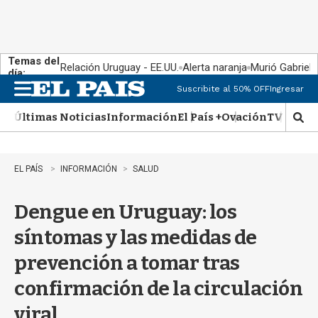
Temas del
Relación Uruguay - EE.UU.
Alerta naranja
Murió Gabriel 
día:
Suscribite al 50% OFF
Ingresar
M
e
Últimas Noticias
Información
El País +
Ovación
TV Show
n
M
u
o
s
t
EL PAÍS
INFORMACIÓN
SALUD
r
a
Dengue en Uruguay: los
r
b
síntomas y las medidas de
�
s
prevención a tomar tras
q
u
confirmación de la circulación
e
d
viral