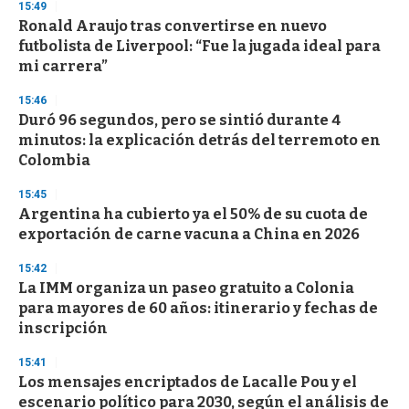
15:49
d
Ronald Araujo tras convertirse en nuevo
s
o
futbolista de Liverpool: “Fue la jugada ideal para
f
mi carrera”
3
3
s
15:46
e
Duró 96 segundos, pero se sintió durante 4
c
minutos: la explicación detrás del terremoto en
o
n
Colombia
d
s
15:45
Argentina ha cubierto ya el 50% de su cuota de
exportación de carne vacuna a China en 2026
15:42
La IMM organiza un paseo gratuito a Colonia
para mayores de 60 años: itinerario y fechas de
inscripción
15:41
Los mensajes encriptados de Lacalle Pou y el
escenario político para 2030, según el análisis de