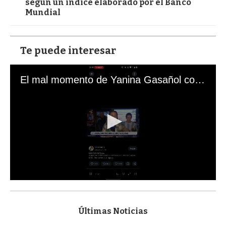
según un índice elaborado por el Banco
Mundial
Te puede interesar
El mal momento de Yanina Gasañol con un hincha argentino en "Subrayado"
0
s
e
c
Últimas Noticias
o
n