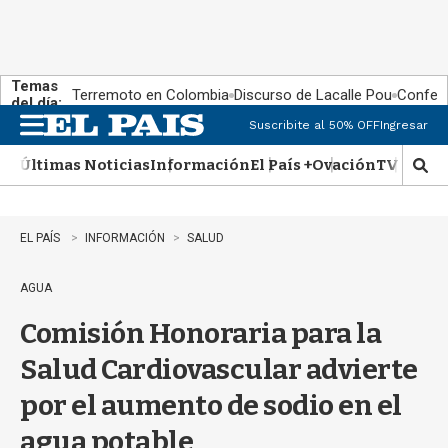
Temas
Terremoto en Colombia
Discurso de Lacalle Pou
Confere
del día:
Suscribite al 50% OFF
Ingresar
M
e
Últimas Noticias
Información
El País +
Ovación
TV Show
n
M
u
o
s
t
EL PAÍS
INFORMACIÓN
SALUD
r
a
AGUA
r
b
Comisión Honoraria para la
�
s
Salud Cardiovascular advierte
q
u
por el aumento de sodio en el
e
d
agua potable