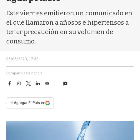
a
Este viernes emitieron un comunicado en
el que llamaron a añosos e hipertensos a
tener precaución en su volumen de
consumo.
06/05/2023, 17:33
Compartir esta noticia
F
W
T
L
E
a
h
w
i
m
c
a
i
n
a
e
t
t
k
i
+
Agregar El País en
b
s
t
e
l
o
A
e
d
o
p
r
I
k
p
n