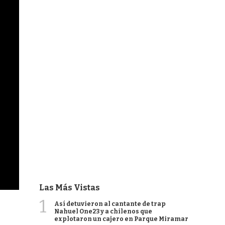
Las Más Vistas
1
Así detuvieron al cantante de trap
Nahuel One23 y a chilenos que
explotaron un cajero en Parque Miramar