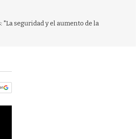
s
q
u
e
 "La seguridad y el aumento de la
d
a
 en