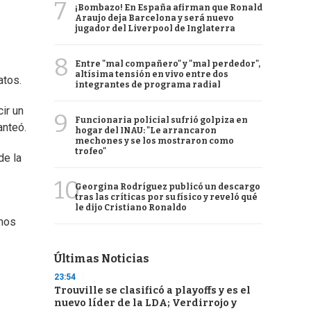
7
¡Bombazo! En España afirman que Ronald
Araujo deja Barcelona y será nuevo
jugador del Liverpool de Inglaterra
8
Entre "mal compañero" y "mal perdedor",
altísima tensión en vivo entre dos
atos.
integrantes de programa radial
ir un
9
Funcionaria policial sufrió golpiza en
anteó.
hogar del INAU: "Le arrancaron
mechones y se los mostraron como
trofeo"
de la
10
Georgina Rodríguez publicó un descargo
tras las críticas por su físico y reveló qué
le dijo Cristiano Ronaldo
amos
Últimas Noticias
23:54
Trouville se clasificó a playoffs y es el
nuevo líder de la LDA; Verdirrojo y