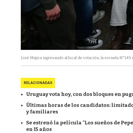
José Mujica ingresando al local de votación, la escuela N°149
RELACIONADAS
Uruguay vota hoy, con dos bloques en pug
Últimas horas de los candidatos: limitad
y familiares
Se estrenó la película "Los sueños de Pe
en 15 años