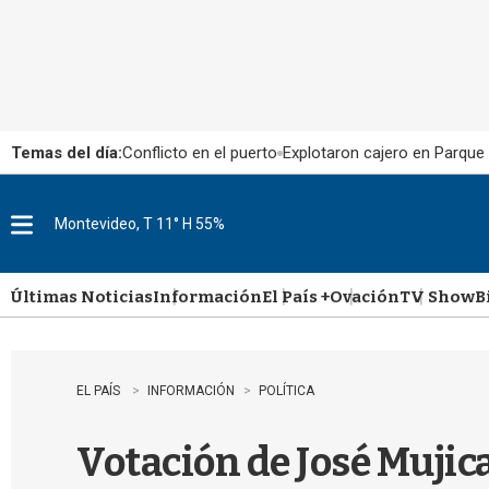
Temas del día:
Conflicto en el puerto
Explotaron cajero en Parque
Montevideo, T 11° H 55%
M
e
n
u
Últimas Noticias
Información
El País +
Ovación
TV Show
B
EL PAÍS
INFORMACIÓN
POLÍTICA
Votación de José Mujica