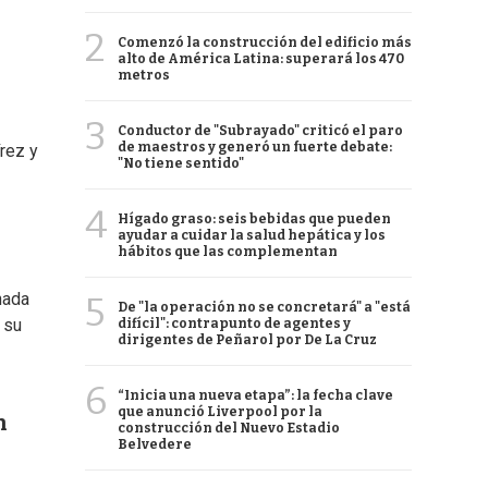
2
Comenzó la construcción del edificio más
alto de América Latina: superará los 470
metros
3
Conductor de "Subrayado" criticó el paro
de maestros y generó un fuerte debate:
rez y
"No tiene sentido"
4
Hígado graso: seis bebidas que pueden
ayudar a cuidar la salud hepática y los
hábitos que las complementan
nada
5
De "la operación no se concretará" a "está
 su
difícil": contrapunto de agentes y
dirigentes de Peñarol por De La Cruz
6
“Inicia una nueva etapa”: la fecha clave
que anunció Liverpool por la
n
construcción del Nuevo Estadio
Belvedere