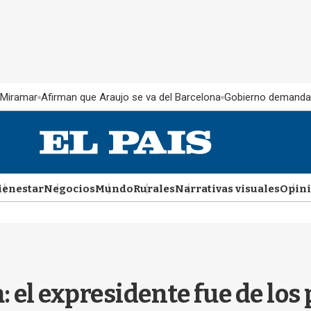
 Miramar
Afirman que Araujo se va del Barcelona
Gobierno demanda
ienestar
Negocios
Mundo
Rurales
Narrativas visuales
Opin
: el expresidente fue de los