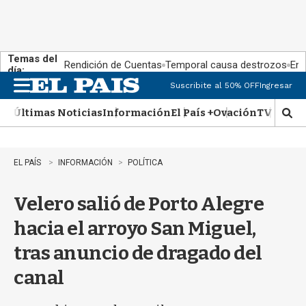
Temas del
Rendición de Cuentas
Temporal causa destrozos
En 
día:
Suscribite al 50% OFF
Ingresar
M
e
Últimas Noticias
Información
El País +
Ovación
TV Show
n
M
u
o
s
t
EL PAÍS
INFORMACIÓN
POLÍTICA
r
a
Velero salió de Porto Alegre
r
b
hacia el arroyo San Miguel,
�
s
tras anuncio de dragado del
q
u
canal
e
d