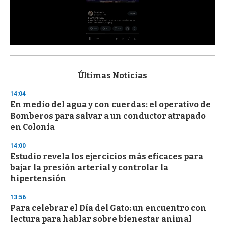
0
s
e
c
Últimas Noticias
o
n
14:04
d
En medio del agua y con cuerdas: el operativo de
s
o
Bomberos para salvar a un conductor atrapado
f
en Colonia
3
3
s
14:00
e
Estudio revela los ejercicios más eficaces para
c
bajar la presión arterial y controlar la
o
n
hipertensión
d
s
13:56
Para celebrar el Día del Gato: un encuentro con
lectura para hablar sobre bienestar animal