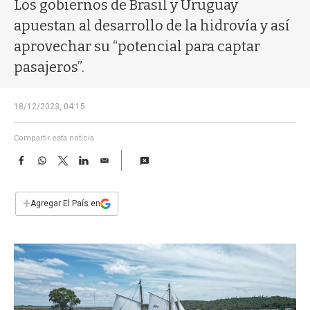
a
Los gobiernos de Brasil y Uruguay
apuestan al desarrollo de la hidrovía y así
aprovechar su “potencial para captar
pasajeros”.
18/12/2023, 04:15
Compartir esta noticia
F
W
T
L
E
a
h
w
i
m
c
a
i
n
a
e
t
t
k
i
+
Agregar El País en
b
s
t
e
l
o
A
e
d
o
p
r
I
k
p
n