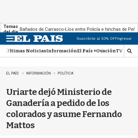
Temas
Bañados de Carrasco
Líos entre Policía e hinchas de Peña
del día:
Suscribite al 50% OFF
Ingresar
M
e
Últimas Noticias
Información
El País +
Ovación
TV Show
n
M
u
o
s
t
EL PAÍS
INFORMACIÓN
POLÍTICA
r
a
Uriarte dejó Ministerio de
r
b
Ganadería a pedido de los
�
s
colorados y asume Fernando
q
u
Mattos
e
d