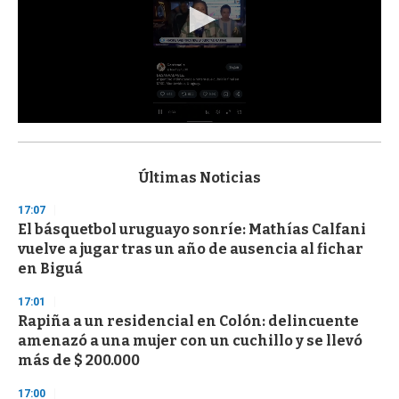
0
s
e
c
Últimas Noticias
o
n
17:07
d
El básquetbol uruguayo sonríe: Mathías Calfani
s
o
vuelve a jugar tras un año de ausencia al fichar
f
en Biguá
3
3
s
17:01
e
Rapiña a un residencial en Colón: delincuente
c
amenazó a una mujer con un cuchillo y se llevó
o
n
más de $ 200.000
d
s
17:00