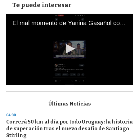
Te puede interesar
El mal momento de Yanina Gasañol con un hincha argentino en "Subrayado"
0
s
e
c
Últimas Noticias
o
n
04:30
d
Correrá 50 km al día por todo Uruguay: la historia
s
o
de superación tras el nuevo desafío de Santiago
f
Stirling
3