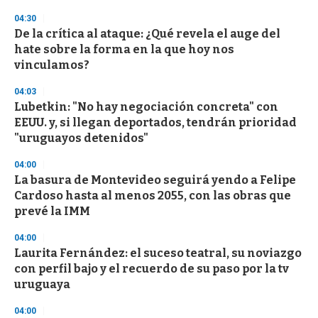
3
s
04:30
e
De la crítica al ataque: ¿Qué revela el auge del
c
hate sobre la forma en la que hoy nos
o
n
vinculamos?
d
s
04:03
Lubetkin: "No hay negociación concreta" con
EEUU. y, si llegan deportados, tendrán prioridad
"uruguayos detenidos"
04:00
La basura de Montevideo seguirá yendo a Felipe
Cardoso hasta al menos 2055, con las obras que
prevé la IMM
04:00
Laurita Fernández: el suceso teatral, su noviazgo
con perfil bajo y el recuerdo de su paso por la tv
uruguaya
04:00