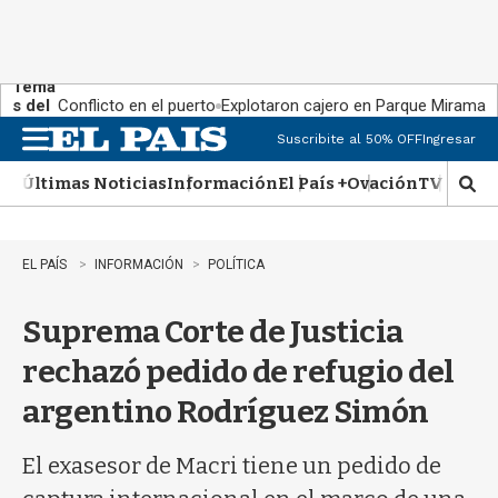
Tema
s del
Conflicto en el puerto
Explotaron cajero en Parque Miramar
día:
Suscribite al 50% OFF
Ingresar
M
e
Últimas Noticias
Información
El País +
Ovación
TV Show
n
M
u
o
s
t
EL PAÍS
INFORMACIÓN
POLÍTICA
r
a
Suprema Corte de Justicia
r
b
rechazó pedido de refugio del
�
s
argentino Rodríguez Simón
q
u
e
El exasesor de Macri tiene un pedido de
d