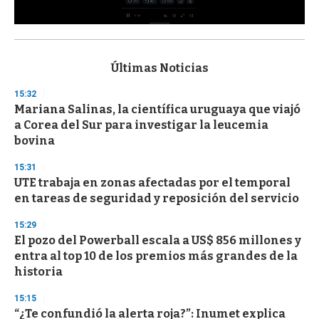
0
s
e
c
Últimas Noticias
o
n
15:32
d
Mariana Salinas, la científica uruguaya que viajó
s
o
a Corea del Sur para investigar la leucemia
f
bovina
3
3
s
15:31
e
UTE trabaja en zonas afectadas por el temporal
c
en tareas de seguridad y reposición del servicio
o
n
d
15:29
s
El pozo del Powerball escala a US$ 856 millones y
entra al top 10 de los premios más grandes de la
historia
15:15
“¿Te confundió la alerta roja?”: Inumet explica