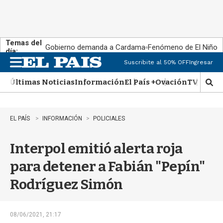
Temas del
Gobierno demanda a Cardama
Fenómeno de El Niño
día:
Suscribite al 50% OFF
Ingresar
M
e
Últimas Noticias
Información
El País +
Ovación
TV Show
n
M
u
o
s
t
EL PAÍS
INFORMACIÓN
POLICIALES
r
a
Interpol emitió alerta roja
r
b
para detener a Fabián "Pepín"
�
s
Rodríguez Simón
q
u
e
d
08/06/2021, 21:17