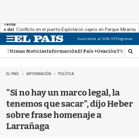
Tema
s del
Conflicto en el puerto
Explotaron cajero en Parque Miramar
día:
Suscribite al 50% OFF
Ingresar
M
e
Últimas Noticias
Información
El País +
Ovación
TV Show
n
M
u
o
s
t
EL PAÍS
INFORMACIÓN
POLÍTICA
r
a
"Si no hay un marco legal, la
r
b
tenemos que sacar", dijo Heber
�
s
sobre frase homenaje a
q
u
Larrañaga
e
d