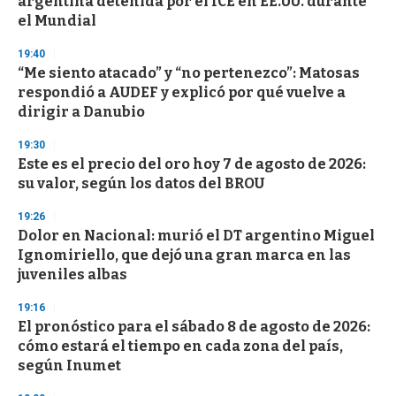
argentina detenida por el ICE en EE.UU. durante
o
n
el Mundial
d
s
19:40
“Me siento atacado” y “no pertenezco”: Matosas
respondió a AUDEF y explicó por qué vuelve a
dirigir a Danubio
19:30
Este es el precio del oro hoy 7 de agosto de 2026:
su valor, según los datos del BROU
19:26
Dolor en Nacional: murió el DT argentino Miguel
Ignomiriello, que dejó una gran marca en las
juveniles albas
19:16
El pronóstico para el sábado 8 de agosto de 2026:
cómo estará el tiempo en cada zona del país,
según Inumet