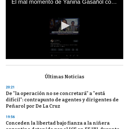
El mal momento de Yanina Gasañol con un hincha argentino en "Subrayado"
0
s
e
c
Últimas Noticias
o
n
20:21
d
De "la operación no se concretará" a "está
s
o
difícil": contrapunto de agentes y dirigentes de
f
Peñarol por De La Cruz
3
3
s
19:56
e
Conceden la libertad bajo fianza a la niñera
c