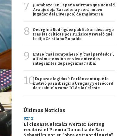
7
¡Bombazo! En España afirman que Ronald
Araujo deja Barcelona y será nuevo
jugador del Liverpool de Inglaterra
8
Georgina Rodríguez publicó un descargo
tras las críticas por su físico y reveló qué
le dijo Cristiano Ronaldo
9
Entre "mal compañero" y "mal perdedor",
altísima tensión en vivo entre dos
integrantes de programa radial
10
“Es para elegidos”: Forlán contó qué lo
motivó para dirigir a Uruguay y el récord
de su abuelo como DT de la Celeste
Últimas Noticias
02:12
El cineasta alemán Werner Herzog
recibirá el Premio Donostia de San
Sebastián por su "obra extraordinaria"