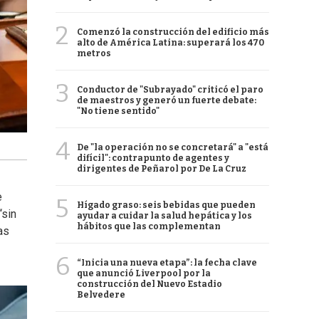
2
Comenzó la construcción del edificio más
alto de América Latina: superará los 470
metros
3
Conductor de "Subrayado" criticó el paro
de maestros y generó un fuerte debate:
"No tiene sentido"
4
De "la operación no se concretará" a "está
difícil": contrapunto de agentes y
dirigentes de Peñarol por De La Cruz
e
5
Hígado graso: seis bebidas que pueden
“sin
ayudar a cuidar la salud hepática y los
hábitos que las complementan
as
6
“Inicia una nueva etapa”: la fecha clave
que anunció Liverpool por la
construcción del Nuevo Estadio
Belvedere