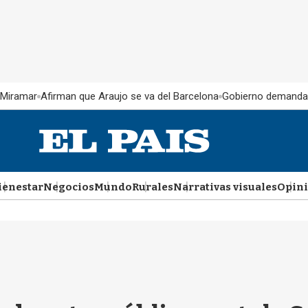
 Miramar
Afirman que Araujo se va del Barcelona
Gobierno demanda
ienestar
Negocios
Mundo
Rurales
Narrativas visuales
Opin