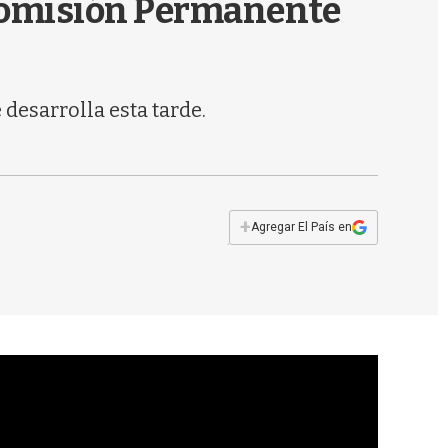
 Comisión Permanente
s
q
u
e
d
desarrolla esta tarde.
a
+
Agregar El País en