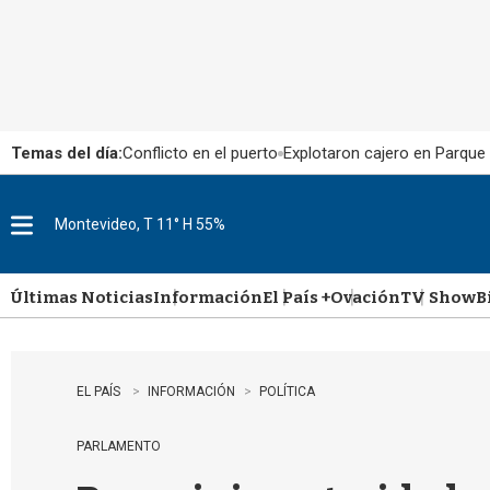
Temas del día:
Conflicto en el puerto
Explotaron cajero en Parque
Montevideo, T 11° H 55%
M
e
n
u
Últimas Noticias
Información
El País +
Ovación
TV Show
B
EL PAÍS
INFORMACIÓN
POLÍTICA
PARLAMENTO